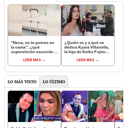
“Nena, no te peines en
¿Quién es y a qué se
la cama”: ¿qué
dedica Kyara Villanella,
superstición esconde la
la hija de Keiko Fujimori
famosa frase de los
que le dio la contra a
LEER MÁS
LEER MÁS
Enanitos Verdes?
nivel nacional?
LO MÁS VISTO
LO ÚLTIMO