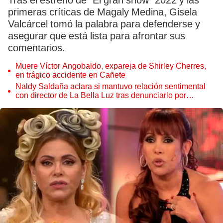
Tras el estreno de “El gran show” 2022 y las
primeras críticas de Magaly Medina, Gisela
Valcárcel tomó la palabra para defenderse y
asegurar que está lista para afrontar sus
comentarios.
Muere Víctor Angobaldo, expareja de Shirley Cherres,
en trágico accidente en Cañete
Naldy Saldaña aclara si mantuvo relación sentimental
con director de La Bella Luz tras denunciarlo por
tocamientos: “Me parece muy bajo”