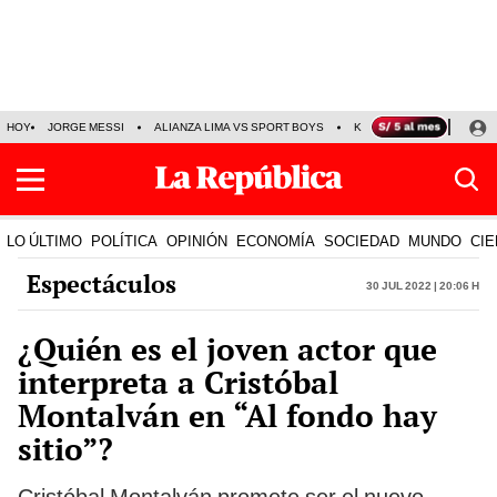
HOY
JORGE MESSI
ALIANZA LIMA VS SPORT BOYS
KENJI FUJIMORI
PRE
LO ÚLTIMO
POLÍTICA
OPINIÓN
ECONOMÍA
SOCIEDAD
MUNDO
CIE
Espectáculos
30 Jul 2022 | 20:06 h
¿Quién es el joven actor que
interpreta a Cristóbal
Montalván en “Al fondo hay
sitio”?