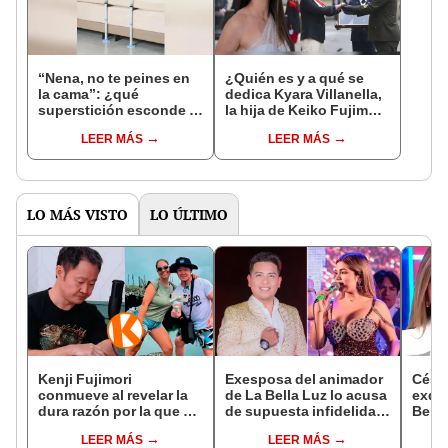
“Nena, no te peines en
¿Quién es y a qué se
la cama”: ¿qué
dedica Kyara Villanella,
superstición esconde la
la hija de Keiko Fujimori
famosa frase de los
que le dio la contra a
LEER MÁS
LEER MÁS
Enanitos Verdes?
nivel nacional?
LO MÁS VISTO
LO ÚLTIMO
Kenji Fujimori
Exesposa del animador
Césa
conmueve al revelar la
de La Bella Luz lo acusa
exdir
dura razón por la que no
de supuesta infidelidad
Bella
tiene hijos con su
con Naldy Saldaña y
denu
LEER MÁS
LEER MÁS
esposa Erika Muñóz: "El
expone chats
Sald