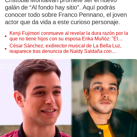
Cristóbal Montalván promete ser el nuevo
galán de “Al fondo hay sitio”. Aquí podrás
conocer todo sobre Franco Pennano, el joven
actor que da vida a este curioso personaje.
Kenji Fujimori conmueve al revelar la dura razón por la
que no tiene hijos con su esposa Erika Muñóz: "El
proceso judicial"
César Sánchez, exdirector musical de La Bella Luz,
reaparece tras denuncia de Naldy Saldaña con
polémico pedido