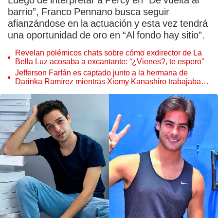
Luego de interpretar a Percy en “De vuelta al
barrio”, Franco Pennano busca seguir
afianzándose en la actuación y esta vez tendrá
una oportunidad de oro en “Al fondo hay sitio”.
Revelan polémicos chats sobre cómo exdirector de La
Bella Luz acosaba a excantante: “¿Vienes?, te espero”
Jefferson Farfán es captado junto a la hermana de
Darinka Ramírez mientras Xiomy Kanashiro trabajaba:
“Él tiene sus…”