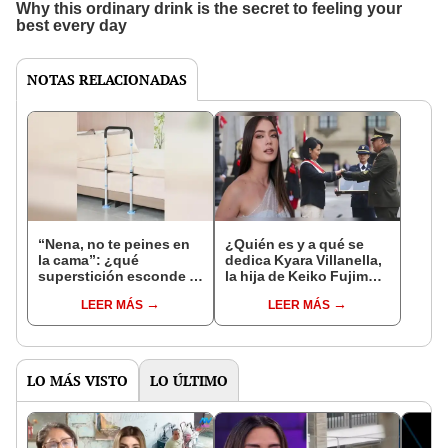
NOTAS RELACIONADAS
“Nena, no te peines en
¿Quién es y a qué se
la cama”: ¿qué
dedica Kyara Villanella,
superstición esconde la
la hija de Keiko Fujimori
famosa frase de los
que le dio la contra a
LEER MÁS
LEER MÁS
Enanitos Verdes?
nivel nacional?
LO MÁS VISTO
LO ÚLTIMO