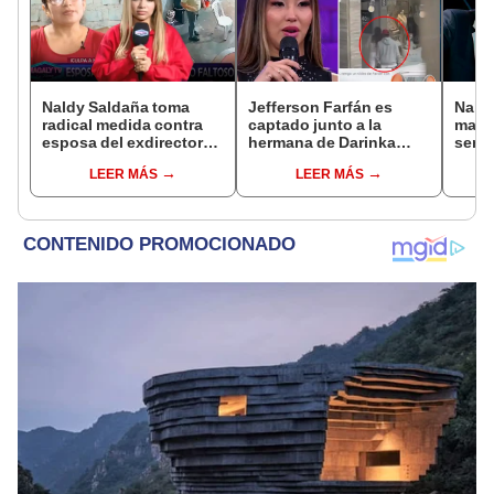
Naldy Saldaña toma
Jefferson Farfán es
Naldy
radical medida contra
captado junto a la
mant
esposa del exdirector
hermana de Darinka
senti
de La Bella Luz tras
Ramírez mientras Xiomy
de La
LEER MÁS
LEER MÁS
acusarla de tener
Kanashiro trabajaba: “Él
denun
relación con él: “Es
tiene sus…”
toca
bastante grave”
pare