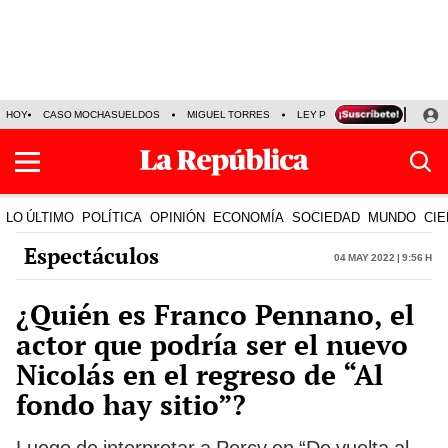
HOY
CASO MOCHASUELDOS
MIGUEL TORRES
LEY PULPÍN
PRECIO DEL
LO ÚLTIMO
POLÍTICA
OPINIÓN
ECONOMÍA
SOCIEDAD
MUNDO
CIE
Espectáculos
04 May 2022 | 9:56 h
¿Quién es Franco Pennano, el
actor que podría ser el nuevo
Nicolás en el regreso de “Al
fondo hay sitio”?