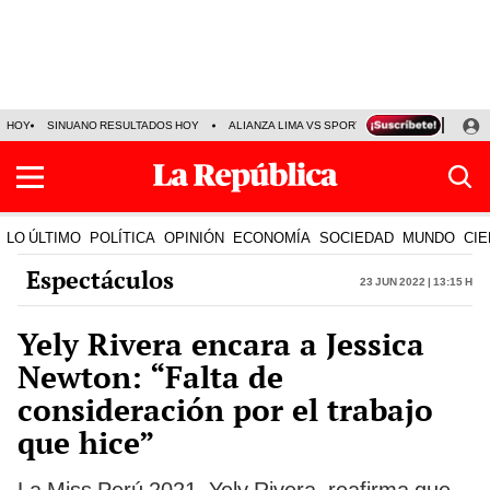
HOY
SINUANO RESULTADOS HOY
ALIANZA LIMA VS SPORT BOYS
JORGE MES
LO ÚLTIMO
POLÍTICA
OPINIÓN
ECONOMÍA
SOCIEDAD
MUNDO
CIE
Espectáculos
23 Jun 2022 | 13:15 h
Yely Rivera encara a Jessica
Newton: “Falta de
consideración por el trabajo
que hice”