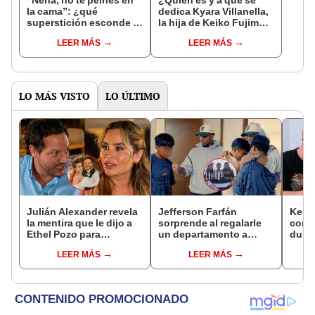
la cama”: ¿qué
dedica Kyara Villanella,
superstición esconde la
la hija de Keiko Fujimori
famosa frase de los
que le dio la contra a
LEER MÁS
LEER MÁS
Enanitos Verdes?
nivel nacional?
LO MÁS VISTO
LO ÚLTIMO
Julián Alexander revela
Jefferson Farfán
Kenji
la mentira que le dijo a
sorprende al regalarle
conmu
Ethel Pozo para
un departamento a
dura 
conquistarla: “Si no, no
joven promesa del
tiene
LEER MÁS
LEER MÁS
hubiéramos salido”
fútbol: "Lo hago de
espos
corazón"
proce