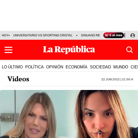
HOY
UNIVERSITARIO VS SPORTING CRISTAL
SINUANO RESULTADOS HOY
CA
LO ÚLTIMO
POLÍTICA
OPINIÓN
ECONOMÍA
SOCIEDAD
MUNDO
CIE
Videos
22 Jun 2022 | 21:50 h