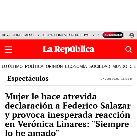
HOY
JORGE MESSI
ALIANZA LIMA VS SPORT BOYS
KENJI FUJIMORI
PRE
LO ÚLTIMO
POLÍTICA
OPINIÓN
ECONOMÍA
SOCIEDAD
MUNDO
CIE
Espectáculos
07 Jun 2026 | 16:29 h
Mujer le hace atrevida
declaración a Federico Salazar
y provoca inesperada reacción
en Verónica Linares: "Siempre
lo he amado"