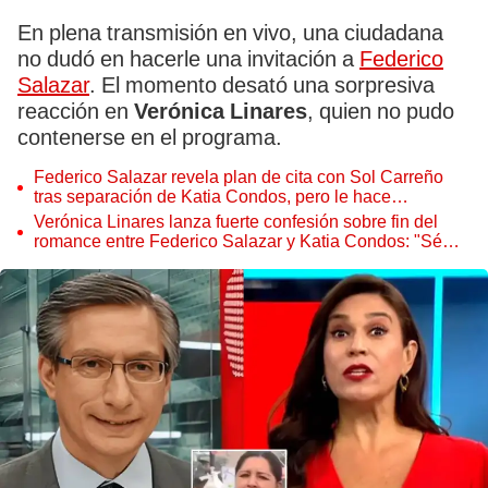
En plena transmisión en vivo, una ciudadana
no dudó en hacerle una invitación a
Federico
Salazar
. El momento desató una sorpresiva
reacción en
Verónica Linares
, quien no pudo
contenerse en el programa.
Federico Salazar revela plan de cita con Sol Carreño
tras separación de Katia Condos, pero le hace
advertencia: "Van a decir que eres la tercera"
Verónica Linares lanza fuerte confesión sobre fin del
romance entre Federico Salazar y Katia Condos: "Sé
muchas cosas hace tiempo"