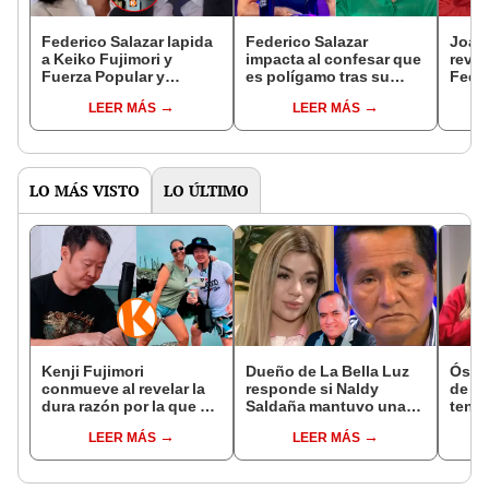
Federico Salazar lapida
Federico Salazar
Joaq
a Keiko Fujimori y
impacta al confesar que
revel
Fuerza Popular y
es polígamo tras su
Feder
asegura que hicieron un
ruptura con Katia
separ
LEER MÁS
LEER MÁS
"desastre" en el
Condos: “Me las llevo a
herm
Congreso: "Destruyó
todas”
"Pas
este país"
LO MÁS VISTO
LO ÚLTIMO
Kenji Fujimori
Dueño de La Bella Luz
Óscar
conmueve al revelar la
responde si Naldy
de La
dura razón por la que no
Saldaña mantuvo una
tenta
tiene hijos con su
relación con el
Naldy
LEER MÁS
LEER MÁS
esposa Erika Muñóz: "El
exdirector musical: “No
denu
proceso judicial"
me consta”
tocam
haber