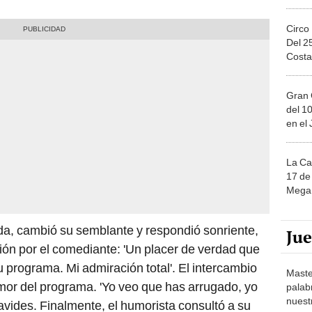
Circo
Del 2
Costa
Gran 
del 10
en el
La Ca
17 de 
Mega 
jada, cambió su semblante y respondió sonriente,
Ju
ón por el comediante: 'Un placer de verdad que
programa. Mi admiración total'. El intercambio
Maste
umor del programa. 'Yo veo que has arrugado, yo
palab
nuest
vides. Finalmente, el humorista consultó a su