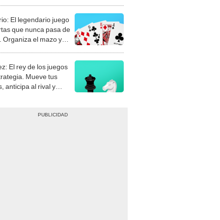
rio: El legendario juego
rtas que nunca pasa de
 Organiza el mazo y
stra tu habilidad.
z: El rey de los juegos
trategia. Mueve tus
, anticipa al rival y
gue el jaque mate.