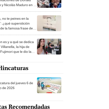
 y Nicolás Maduro en su
so a Panamericana TV
, no te peines en la
: ¿qué superstición
de la famosa frase de
nanitos Verdes?
n es y a qué se dedica
Villanella, la hija de
Fujimori que le dio la
 a nivel nacional?
lincaturas
ncatura del jueves 6 de
o de 2026
tas Recomendadas