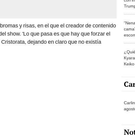
Trump
regre
“Nena
romas y risas, en el que el creador de contenido
cama”
del show. 'Lo que pasa es que hay que forzar el
escon
los E
 Cristorata, dejando en claro que no existía
¿Quié
Kyara 
Keiko 
contra
Car
Carli
agost
No