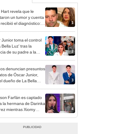
 Hart revela que le
taron un tumor y cuenta
1
recibió el diagnóstico:
res muy fuertes..."
 Junior toma el control
 Bella Luz' tras la
2
cia de su padre a la
sta por caso Naldy
aña
gos denuncian presuntos
atos de Óscar Junior,
3
del dueño de La Bella
"Humilla a los demás"
rson Farfán es captado
 a la hermana de Darinka
4
ez mientras Xiomy
hiro trabajaba: “Él tiene
”