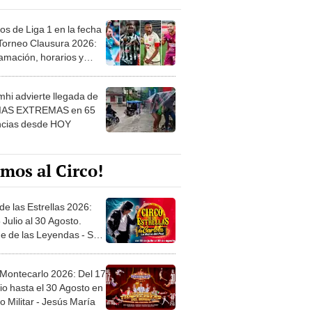
os de Liga 1 en la fecha
 Torneo Clausura 2026:
amación, horarios y
 ver
hi advierte llegada de
IAS EXTREMAS en 65
ncias desde HOY
mos al Circo!
de las Estrellas 2026:
 Julio al 30 Agosto.
e de las Leyendas - San
l
 Montecarlo 2026: Del 17
io hasta el 30 Agosto en
o Militar - Jesús María