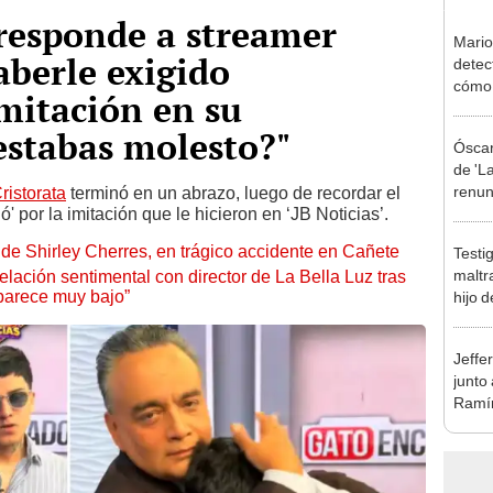
responde a streamer
Mario
aberle exigido
detec
cómo 
imitación en su
"Dolo
estabas molesto?"
Óscar
de 'La
renun
ristorata
terminó en un abrazo, luego de recordar el
 por la imitación que le hicieron en ‘JB Noticias’.
orque
Sald
de Shirley Cherres, en trágico accidente en Cañete
Testi
maltr
lación sentimental con director de La Bella Luz tras
parece muy bajo”
hijo 
Luz: 
Jeffe
junto
Ramír
Kanas
sus…