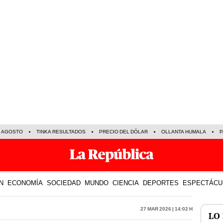
E AGOSTO
TINKA RESULTADOS
PRECIO DEL DÓLAR
OLLANTA HUMALA
P
N
ECONOMÍA
SOCIEDAD
MUNDO
CIENCIA
DEPORTES
ESPECTÁCU
27 Mar 2026 | 14:02 h
LO