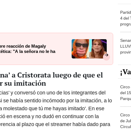
Partid
4 del
progr
dónde
Senam
bre reacción de Magaly
LLUV
ética: "A la señora no le ha
provi
¡Va
na’ a Cristorata luego de que el
r su imitación
Circo 
ticias' y conversó con uno de los integrantes del
del 15
Parqu
i se había sentido incómodo por la imitación, a lo
Migue
a molestado que tú me hayas imitado'. En ese
Circo
ió en escena y no dudó en continuar con la
de Jul
erencia al plazo que el streamer había dado para
Círcul