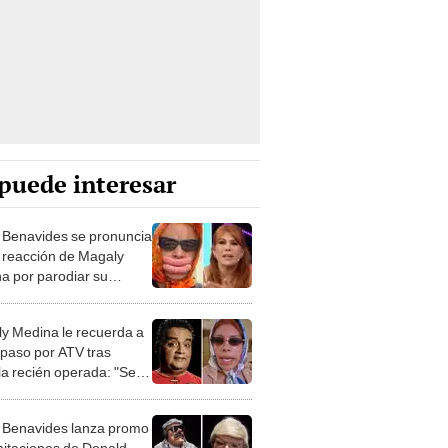
puede interesar
 Benavides se pronuncia
 reacción de Magaly
a por parodiar su
a estética: "A la señora
 ha gustado mucho"
y Medina le recuerda a
 paso por ATV tras
rla recién operada: "Se
 convertido en una
la para dormir"
 Benavides lanza promo
mitaciones de Donald