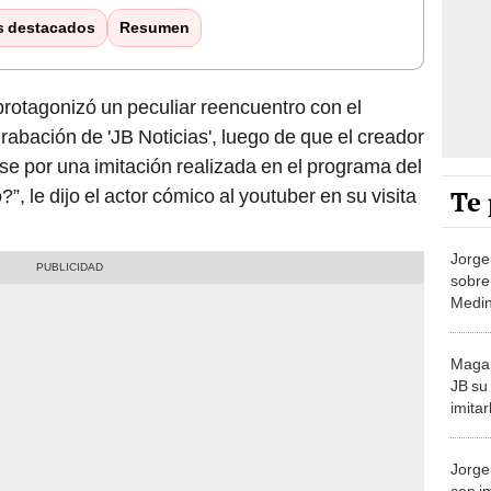
s destacados
Resumen
rotagonizó un peculiar reencuentro con el
grabación de 'JB Noticias', luego de que el creador
arse por una imitación realizada en el programa del
Te 
, le dijo el actor cómico al youtuber en su visita
Jorge
sobre
Medin
cirugí
no le
Magal
JB su
imita
había
pastil
Jorge
con i