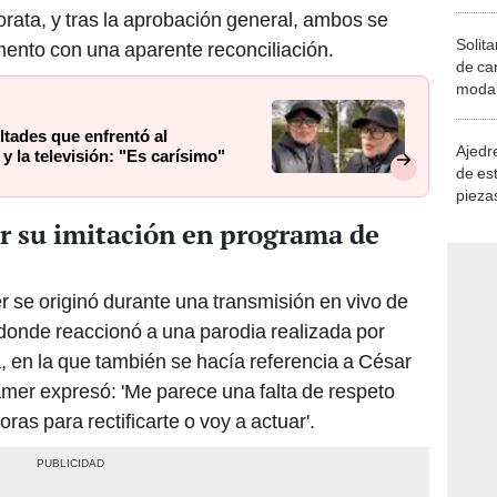
torata, y tras la aprobación general, ambos se
Solita
mento con una aparente reconciliación.
de ca
moda.
demue
ltades que enfrentó al
Ajedre
 la televisión: "Es carísimo"
de es
piezas
consi
por su imitación en programa de
r se originó durante una transmisión en vivo de
, donde reaccionó a una parodia realizada por
 en la que también se hacía referencia a César
mer expresó: 'Me parece una falta de respeto
ras para rectificarte o voy a actuar'.