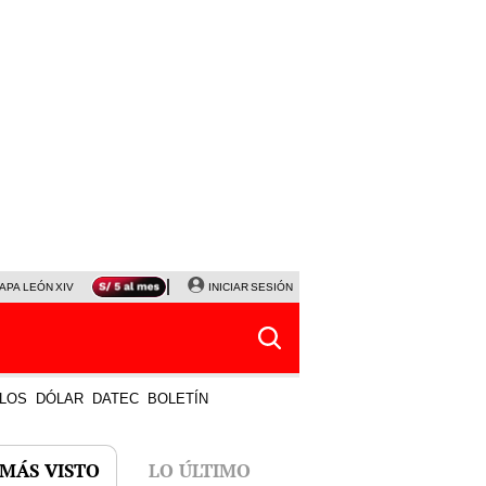
APA LEÓN XIV
NALDY SALDAÑA
INICIAR SESIÓN
LA BELLA LUZ
MAGALY MEDINA
HORÓS
LOS
DÓLAR
DATEC
BOLETÍN
 MÁS VISTO
LO ÚLTIMO