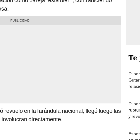
lación como pareja "está bien", contradiciendo
osa.
Te 
Dilbe
Gutar
relac
estuv
termi
Dilber
ruptu
 revuelo en la farándula nacional, llegó luego las
y rev
a involucran directamente.
trabaj
Espos
anunci