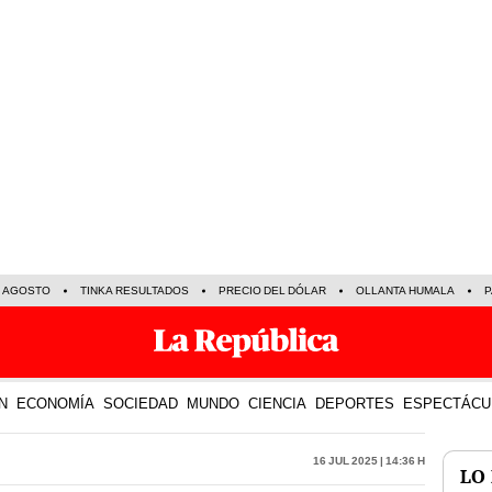
E AGOSTO
TINKA RESULTADOS
PRECIO DEL DÓLAR
OLLANTA HUMALA
P
N
ECONOMÍA
SOCIEDAD
MUNDO
CIENCIA
DEPORTES
ESPECTÁCU
16 Jul 2025 | 14:36 h
LO