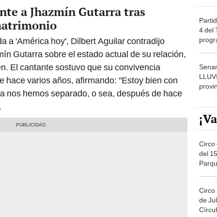
nte a Jhazmín Gutarra tras
Partid
matrimonio
4 del
progr
a a 'América hoy', Dilbert Aguilar contradijo
dónde
ín Gutarra sobre el estado actual de su relación,
en. El cantante sostuvo que su convivencia
Senam
LLUV
de hace varios años, afirmando: "Estoy bien con
provi
nca nos hemos separado, o sea, después de hace
.
¡Va
Circo 
del 15
Parqu
Migue
Circo
de Jul
Círcul