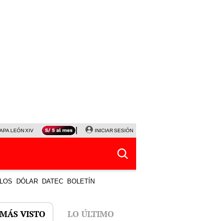
APA LEÓN XIV
NALDY SALDAÑA
INICIAR SESIÓN
LA BELLA LUZ
MAGALY MEDINA
HORÓS
LOS
DÓLAR
DATEC
BOLETÍN
 MÁS VISTO
LO ÚLTIMO