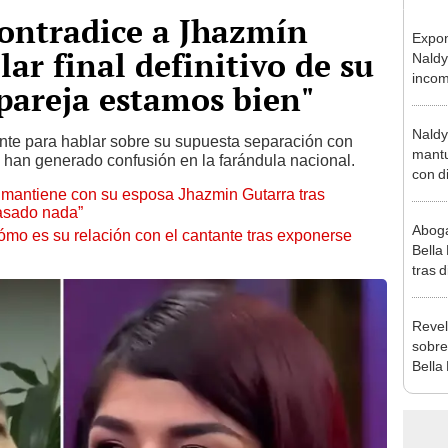
contradice a Jhazmín
Expon
lar final definitivo de su
Naldy
incom
pareja estamos bien"
La Bel
mano 
Naldy
ente para hablar sobre su supuesta separación con
mantu
s han generado confusión en la farándula nacional.
con d
ón mantiene con su esposa Jhazmin Gutarra tras
tras 
pasado nada”
tocam
Aboga
bajo”
ómo es su relación con el cantante tras exponerse
Bella
tras d
compr
vivo
Revel
sobre
Bella
canta
“¿Vie