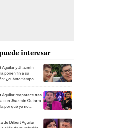
puede interesar
rt Aguilar y Jhazmín
ra ponen fin a su
ión: ¿cuánto tiempo
ieron y por qué
naron?
t Aguilar reaparece tras
ra con Jhazmín Gutarra
ela por qué ya no
an juntos en La Tribu
a de Dilbert Aguilar
a el fin de su relación