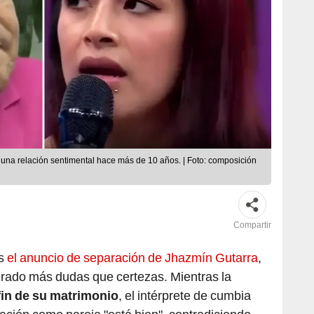
 una relación sentimental hace más de 10 años. | Foto: composición
Compartir
as
el anuncio de separación de Jhazmín Gutarra
,
rado más dudas que certezas. Mientras la
fin de su matrimonio
, el intérprete de cumbia