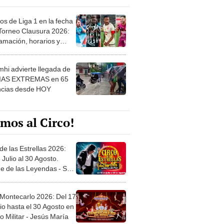
os de Liga 1 en la fecha
 Torneo Clausura 2026:
amación, horarios y
 ver
hi advierte llegada de
IAS EXTREMAS en 65
ncias desde HOY
mos al Circo!
de las Estrellas 2026:
 Julio al 30 Agosto.
e de las Leyendas - San
l
 Montecarlo 2026: Del 17
io hasta el 30 Agosto en
o Militar - Jesús María