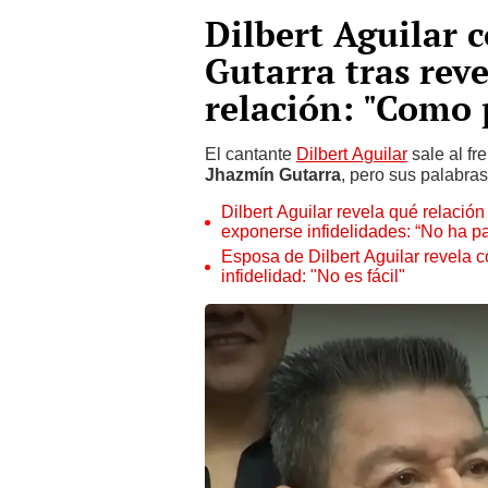
Dilbert Aguilar 
Gutarra tras reve
relación: "Como 
El cantante
Dilbert Aguilar
sale al fr
Jhazmín Gutarra
, pero sus palabra
Dilbert Aguilar revela qué relaci
exponerse infidelidades: “No ha 
Esposa de Dilbert Aguilar revela c
infidelidad: "No es fácil"