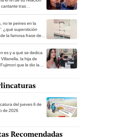
 cantante tras
erse infidelidad: "Solo
sabe lo que me está
, no te peines en la
ndo"
: ¿qué superstición
de la famosa frase de
nanitos Verdes?
n es y a qué se dedica
Villanella, la hija de
Fujimori que le dio la
 a nivel nacional?
lincaturas
ncatura del jueves 6 de
o de 2026
tas Recomendadas