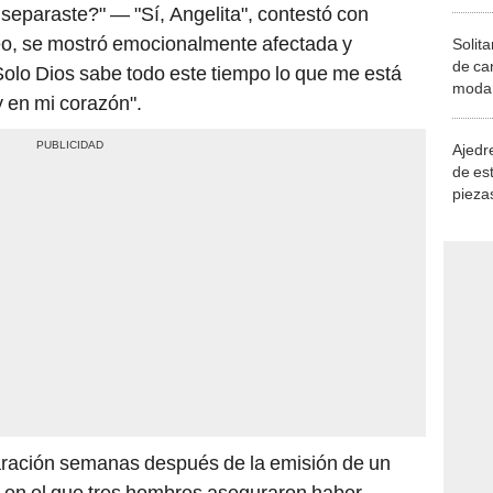
separaste?" — "Sí, Angelita", contestó con
deo, se mostró emocionalmente afectada y
Solita
de ca
"Solo Dios sabe todo este tiempo lo que me está
moda.
y en mi corazón".
demue
Ajedre
de es
piezas
consi
aración semanas después de la emisión de un
', en el que tres hombres aseguraron haber