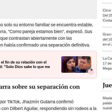
Circo
Del 2
Costa
o solo su entorno familiar se encuentra estable,
arra. "Como pareja estamos bien", expresó. Sus
Gran 
 que contrastan abiertamente con las
del 10
en el
n había confirmado una separación definitiva.
La Ca
el fin de su relación con el
17 de 
ad: "Solo Dios sabe lo que me
Mega 
Ju
rra sobre su separación con
Maste
 por TikTok, Jhazmín Gutarra confirmó
palab
n con Dilbert Aguilar, respondiendo sin rodeos a la
nuest