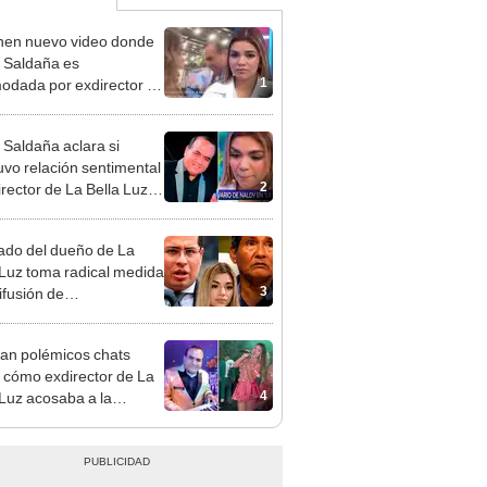
en nuevo video donde
 Saldaña es
1
odada por exdirector de
la Luz: la agarra de la
sin su consentimiento
 Saldaña aclara si
vo relación sentimental
2
irector de La Bella Luz
denunciarlo por
ientos: “Me parece muy
do del dueño de La
 Luz toma radical medida
3
ifusión de
ometedores audios en
an polémicos chats
 cómo exdirector de La
4
 Luz acosaba a la
nte Claudia Salazar:
nes?, te espero”