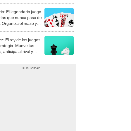
rio: El legendario juego
rtas que nunca pasa de
 Organiza el mazo y
stra tu habilidad.
z: El rey de los juegos
trategia. Mueve tus
, anticipa al rival y
gue el jaque mate.