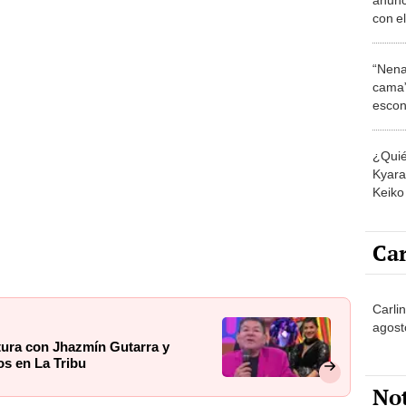
con el
expon
Dios 
“Nena
costa
cama”
escon
los E
¿Quié
Kyara 
Keiko 
contra
Car
Carli
agost
ptura con Jhazmín Gutarra y
os en La Tribu
No