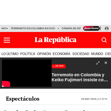
HOY
TERREMOTO EN COLOMBIA EN VIVO
CÁMARA DE DIPUTADOS
PRECIO D
LO ÚLTIMO
POLÍTICA
OPINIÓN
ECONOMÍA
SOCIEDAD
MUNDO
CIE
EN VIVO
Terremoto en Colombia y
Keiko Fujimori insiste con
los feriados | Que No Se Te
Olvide con Carlos Cornejo
Espectáculos
09 May 2025 | 17:27 h