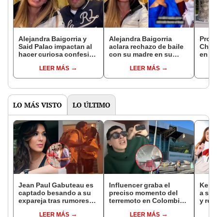
Alejandra Baigorria y
Alejandra Baigorria
Progr
Said Palao impactan al
aclara rechazo de baile
Chabu
hacer curiosa confesión
con su madre en su
en AT
sobre su noche de
boda con Said Palao:
la bo
LEER MÁS
LEER MÁS
bodas: "Fue intensa"
"No fue en mala onda"
Baigo
LO MÁS VISTO
LO ÚLTIMO
Jean Paul Gabuteau es
Influencer graba el
Keiko
captado besando a su
preciso momento del
a sus
expareja tras rumores
terremoto en Colombia y
y res
de embarazo de su
capta cómo se
llama
LEER MÁS
LEER MÁS
esposa Silvia Cornejo
desploma el techo del
“No 