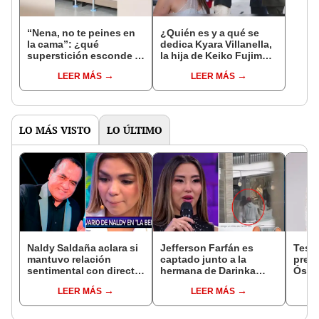
“Nena, no te peines en
¿Quién es y a qué se
la cama”: ¿qué
dedica Kyara Villanella,
superstición esconde la
la hija de Keiko Fujimori
famosa frase de los
que le dio la contra a
LEER MÁS
LEER MÁS
Enanitos Verdes?
nivel nacional?
LO MÁS VISTO
LO ÚLTIMO
Naldy Saldaña aclara si
Jefferson Farfán es
Test
mantuvo relación
captado junto a la
presu
sentimental con director
hermana de Darinka
Óscar
de La Bella Luz tras
Ramírez mientras Xiomy
dueño
LEER MÁS
LEER MÁS
denunciarlo por
Kanashiro trabajaba: “Él
"Humi
tocamientos: “Me
tiene sus…”
parece muy bajo”