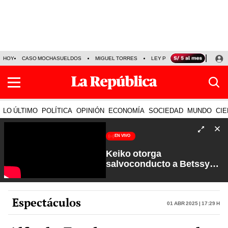
HOY
CASO MOCHASUELDOS
MIGUEL TORRES
LEY PULPÍN
PRECIO DEL
LO ÚLTIMO
POLÍTICA
OPINIÓN
ECONOMÍA
SOCIEDAD
MUNDO
CIE
EN VIVO
Keiko otorga
salvoconducto a Betssy
Chávez y renuevan
Petroperú | Sin Guion con
Rosa María Palacios
Espectáculos
01 Abr 2025 | 17:29 h