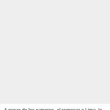
A pesar de los rumores, al regresar a Lima, la