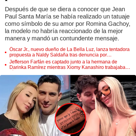
Después de que se diera a conocer que Jean
Paul Santa María se había realizado un tatuaje
como símbolo de su amor por Romina Gachoy,
la modelo no habría reaccionado de la mejor
manera y mandó un contundente mensaje.
Óscar Jr., nuevo dueño de La Bella Luz, lanza tentadora
propuesta a Naldy Saldaña tras denuncia por
tocamientos
Jefferson Farfán es captado junto a la hermana de
Darinka Ramírez mientras Xiomy Kanashiro trabajaba:
“Él tiene sus…”