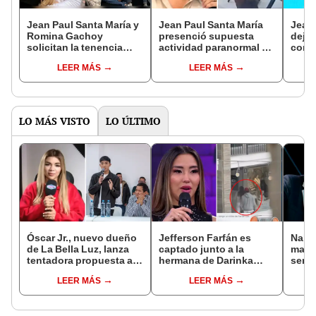
Jean Paul Santa María y
Jean Paul Santa María
Jean 
Romina Gachoy
presenció supuesta
deja 
solicitan la tenencia
actividad paranormal y
conf
exclusiva de los hijos
sorprende a
Picch
LEER MÁS
LEER MÁS
de Angie Jibaja:
seguidores: “Sonó la
"Queremos estabilidad"
madera”
LO MÁS VISTO
LO ÚLTIMO
Óscar Jr., nuevo dueño
Jefferson Farfán es
Naldy
de La Bella Luz, lanza
captado junto a la
mant
tentadora propuesta a
hermana de Darinka
senti
Naldy Saldaña tras
Ramírez mientras Xiomy
de La
LEER MÁS
LEER MÁS
denuncia por
Kanashiro trabajaba: “Él
denun
tocamientos: “Va a
tiene sus…”
toca
haber otro tipo de ley”
pare