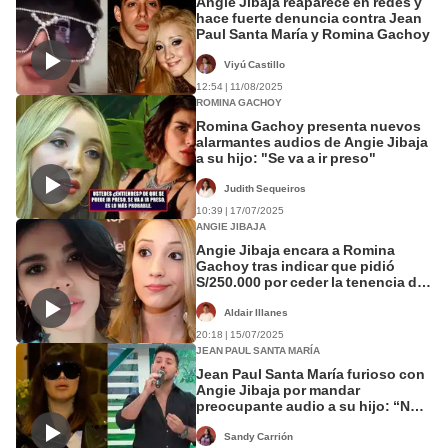
Angie Jibaja reaparece en redes y
hace fuerte denuncia contra Jean
Paul Santa María y Romina Gachoy
Viyú Castillo
12:54 | 11/08/2025
ROMINA GACHOY
Romina Gachoy presenta nuevos
alarmantes audios de Angie Jibaja
a su hijo: "Se va a ir preso"
Judith Sequeiros
10:39 | 17/07/2025
ANGIE JIBAJA
Angie Jibaja encara a Romina
Gachoy tras indicar que pidió
S/250.000 por ceder la tenencia de
sus hijos: "¿Por qué inventas?"
Aldair Illanes
20:18 | 15/07/2025
JEAN PAUL SANTA MARÍA
Jean Paul Santa María furioso con
Angie Jibaja por mandar
preocupante audio a su hijo: “No
es justo”
Sandy Carrión