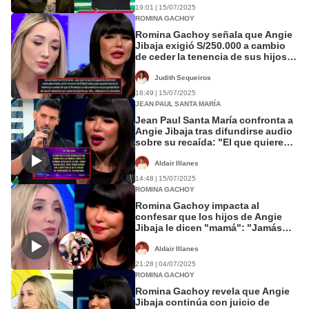
19:01 | 15/07/2025
ROMINA GACHOY
Romina Gachoy señala que Angie
Jibaja exigió S/250.000 a cambio
de ceder la tenencia de sus hijos a
Jean Paul Santa María
Judith Sequeiros
18:49 | 15/07/2025
JEAN PAUL SANTA MARÍA
Jean Paul Santa María confronta a
Angie Jibaja tras difundirse audio
sobre su recaída: "El que quiere
hacer las cosas, las hace"
Aldair Illanes
14:48 | 15/07/2025
ROMINA GACHOY
Romina Gachoy impacta al
confesar que los hijos de Angie
Jibaja le dicen "mamá": "Jamás
ocupé el lugar de nadie"
Aldair Illanes
21:28 | 04/07/2025
ROMINA GACHOY
Romina Gachoy revela que Angie
Jibaja continúa con juicio de