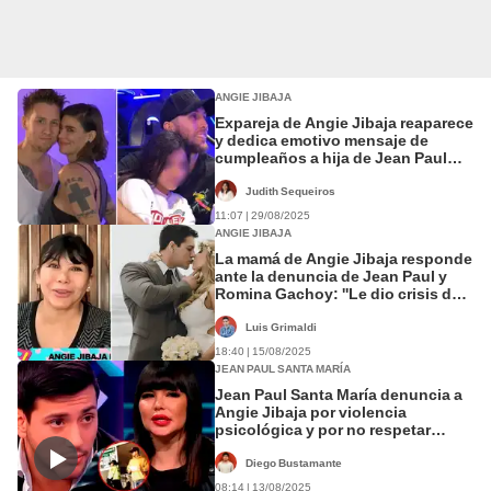
ANGIE JIBAJA
Expareja de Angie Jibaja reaparece
y dedica emotivo mensaje de
cumpleaños a hija de Jean Paul
Santa María: “Siempre estaré para
ti”
Judith Sequeiros
11:07 | 29/08/2025
ANGIE JIBAJA
La mamá de Angie Jibaja responde
ante la denuncia de Jean Paul y
Romina Gachoy: ''Le dio crisis de
pánico''
Luis Grimaldi
18:40 | 15/08/2025
JEAN PAUL SANTA MARÍA
Jean Paul Santa María denuncia a
Angie Jibaja por violencia
psicológica y por no respetar
medidas judiciales
Diego Bustamante
08:14 | 13/08/2025