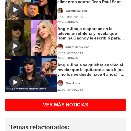
alimentos contra Jean Paul Santa
María: “No quiere asumir
económicamente”
Jazmin Vallejos
17:46 | 03/07/2025
ANGIE JIBAJA
Angie Jibaja reaparece en la
televisión chilena y revela que
Romina Gachoy le escribió para
hablar de sus hijos: "Ya era el
momento"
Judith Sequeiros
13:57 | 03/07/2025
ANGIE JIBAJA
Angie Jibaja se quiebra en vivo al
revelar que le quitaron a sus hijos
y no los ve desde hace 4 años: “Se
los dejé a mi hermana”
Jhon Luna
22:50 | 30/06/2025
VER MÁS NOTICIAS
Temas relacionados: