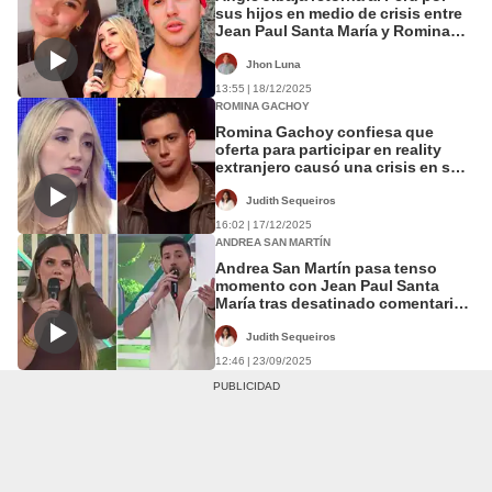
sus hijos en medio de crisis entre
Jean Paul Santa María y Romina
Gachoy: “Ellos no están bien”
Jhon Luna
13:55 | 18/12/2025
ROMINA GACHOY
Romina Gachoy confiesa que
oferta para participar en reality
extranjero causó una crisis en su
relación con Jean Paul Santa María
Judith Sequeiros
16:02 | 17/12/2025
ANDREA SAN MARTÍN
Andrea San Martín pasa tenso
momento con Jean Paul Santa
María tras desatinado comentario
en vivo: "Estás cometiendo un
error"
Judith Sequeiros
12:46 | 23/09/2025