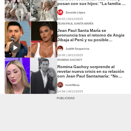
posan con sus hijos: “La familia es
lo primero”
Zoraida López
09:02 | 24/12/2025
JEAN PAUL SANTA MARÍA
Jean Paul Santa María se
pronuncia tras el retorno de Angie
Jibaja al Perú y su posible
reencuentro con sus hijos: "Las
cosas no están tan bien"
Judith Sequeiros
16:06 | 18/12/2025
ROMINA GACHOY
Romina Gachoy sorprende al
revelar nueva crisis en su relación
con Jean Paul Santamaría: “No
deseo hacer nada con él”
Ivett Meza
14:58 | 18/12/2025