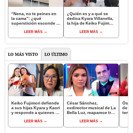
“Nena, no te peines en
¿Quién es y a qué se
la cama”: ¿qué
dedica Kyara Villanella,
superstición esconde la
la hija de Keiko Fujimori
famosa frase de los
que le dio la contra a
LEER MÁS
LEER MÁS
Enanitos Verdes?
nivel nacional?
LO MÁS VISTO
LO ÚLTIMO
Keiko Fujimori defiende
César Sánchez,
Óscar
a sus hijas Kyara y Kaori
exdirector musical de La
de La
y responde a quienes la
Bella Luz, reaparece tras
tenta
llaman ‘suegra’ en vivo:
denuncia de Naldy
Naldy
LEER MÁS
LEER MÁS
“No pueden decirme”
Saldaña con polémico
denu
pedido: "Pido respetar
tocam
la presunción de
haber