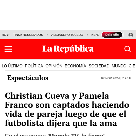
HOY
TINKA RESULTADOS
ALEJANDRO TOLEDO
KENJI FUJIMORI
PRECIO
LO ÚLTIMO
POLÍTICA
OPINIÓN
ECONOMÍA
SOCIEDAD
MUNDO
CIE
Espectáculos
07 Nov 2024 | 7:20 h
Christian Cueva y Pamela
Franco son captados haciendo
vida de pareja luego de que el
futbolista dijera que la ama