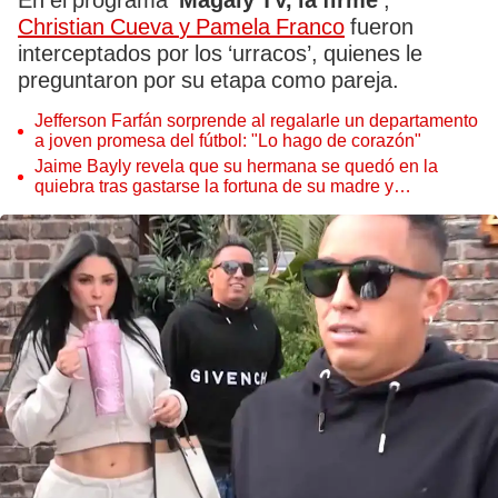
En el programa
'Magaly TV, la firme'
,
Christian Cueva
y Pamela Franco
fueron
interceptados por los ‘urracos’, quienes le
preguntaron por su etapa como pareja.
Jefferson Farfán sorprende al regalarle un departamento
a joven promesa del fútbol: "Lo hago de corazón"
Jaime Bayly revela que su hermana se quedó en la
quiebra tras gastarse la fortuna de su madre y
denunciarla: "Pedía más"