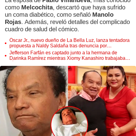
La esposa de
Pablo Villanueva
, más conocido
como
Melcochita
, descartó que haya sufrido
un coma diabético, como señaló
Manolo
Rojas
. Además, reveló detalles del complicado
cuadro de salud del cómico.
Óscar Jr., nuevo dueño de La Bella Luz, lanza tentadora
propuesta a Naldy Saldaña tras denuncia por
tocamientos
Jefferson Farfán es captado junto a la hermana de
Darinka Ramírez mientras Xiomy Kanashiro trabajaba:
“Él tiene sus…”