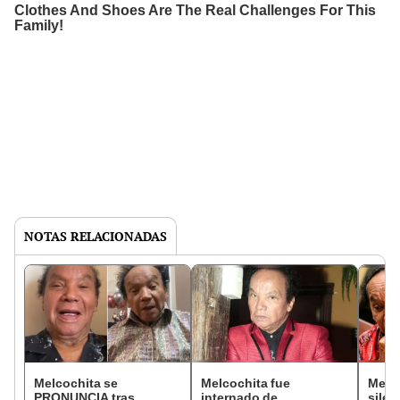
NOTAS RELACIONADAS
Melcochita se
Melcochita fue
Melc
PRONUNCIA tras
internado de
silen