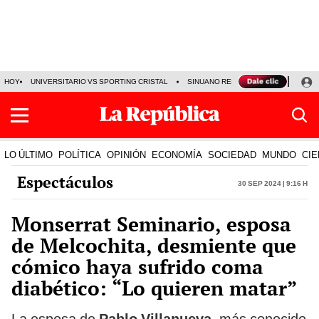
HOY
UNIVERSITARIO VS SPORTING CRISTAL
SINUANO RESULTADOS HOY
CA
LO ÚLTIMO
POLÍTICA
OPINIÓN
ECONOMÍA
SOCIEDAD
MUNDO
CIE
Espectáculos
30 Sep 2024 | 9:16 h
Monserrat Seminario, esposa
de Melcochita, desmiente que
cómico haya sufrido coma
diabético: “Lo quieren matar”