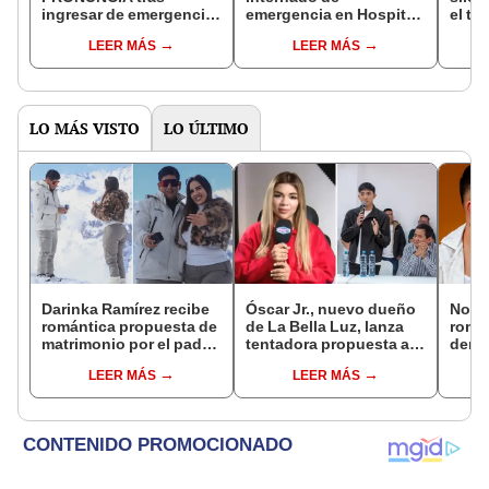
ingresar de emergencia
emergencia en Hospital
el to
al Hospital Rebagliati y
Rebagliati tras FUERTE
desp
LEER MÁS
LEER MÁS
REVELA duro momento:
complicación en su
"Casi no la cuento"
salud
LO MÁS VISTO
LO ÚLTIMO
Darinka Ramírez recibe
Óscar Jr., nuevo dueño
Novi
romántica propuesta de
de La Bella Luz, lanza
rompe
matrimonio por el padre
tentadora propuesta a
denu
de su hija: "Entre
Naldy Saldaña tras
exdir
LEER MÁS
LEER MÁS
nervios, lágrimas y
denuncia por
Luz: 
muchísima felicidad"
tocamientos: “Va a
apoy
haber otro tipo de ley”