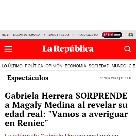
HOY
OLLANTA HUMALA
JANET TELLO
7 DE AGOSTO
TINKA RESULTADOS
LO ÚLTIMO
POLÍTICA
OPINIÓN
ECONOMÍA
SOCIEDAD
MUNDO
CIE
Espectáculos
30 Sep 2024 | 11:02 h
Gabriela Herrera SORPRENDE
a Magaly Medina al revelar su
edad real: "Vamos a averiguar
en Reniec"