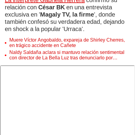
La intérprete Gabriela Herrera
confirmó su
relación con
César BK
en una entrevista
exclusiva en '
Magaly TV, la firme
', donde
también confesó su verdadera edad, dejando
en shock a la popular 'Urraca'.
Muere Víctor Angobaldo, expareja de Shirley Cherres,
en trágico accidente en Cañete
Naldy Saldaña aclara si mantuvo relación sentimental
con director de La Bella Luz tras denunciarlo por
tocamientos: “Me parece muy bajo”