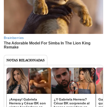
NOTAS RELACIONADAS
¡Ampay! Gabriela
¿Y Gabriela Herrera?
Gabri
Herrera y César BK son
César BK sorprende al
que Y
vistos besándose en
besar a seguidora en
mant