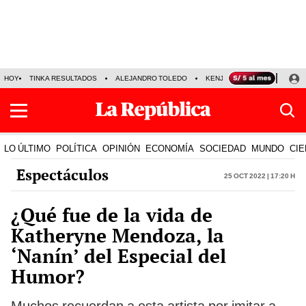
HOY
TINKA RESULTADOS
ALEJANDRO TOLEDO
KENJI FUJIMORI
PRECIO
LO ÚLTIMO
POLÍTICA
OPINIÓN
ECONOMÍA
SOCIEDAD
MUNDO
CIE
Espectáculos
25 Oct 2022 | 17:20 h
¿Qué fue de la vida de
Katheryne Mendoza, la
‘Nanín’ del Especial del
Humor?