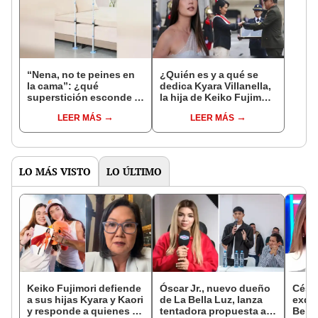
“Nena, no te peines en
¿Quién es y a qué se
la cama”: ¿qué
dedica Kyara Villanella,
superstición esconde la
la hija de Keiko Fujimori
famosa frase de los
que le dio la contra a
LEER MÁS
LEER MÁS
Enanitos Verdes?
nivel nacional?
LO MÁS VISTO
LO ÚLTIMO
Keiko Fujimori defiende
Óscar Jr., nuevo dueño
Césa
a sus hijas Kyara y Kaori
de La Bella Luz, lanza
exdir
y responde a quienes la
tentadora propuesta a
Bella