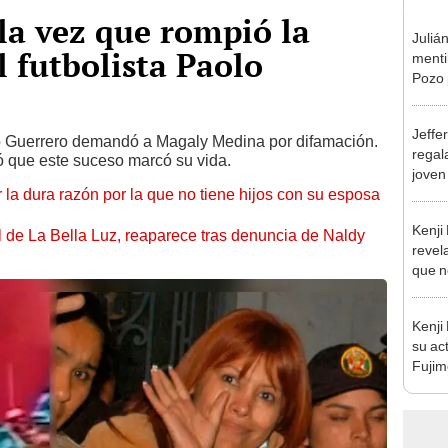
la vez que rompió la
Juliá
l futbolista Paolo
mentir
Pozo 
no, n
Jeffe
o Guerrero demandó a Magaly Medina por difamación.
regal
ó que este suceso marcó su vida.
joven
 la dura razón por la que no tiene hijos con su esposa
hago 
Kenji
 de La Bella Luz, reaparece tras denuncia de Naldy
revela
que n
espos
proces
Kenji
su ac
Fujim
los ev
Érika,