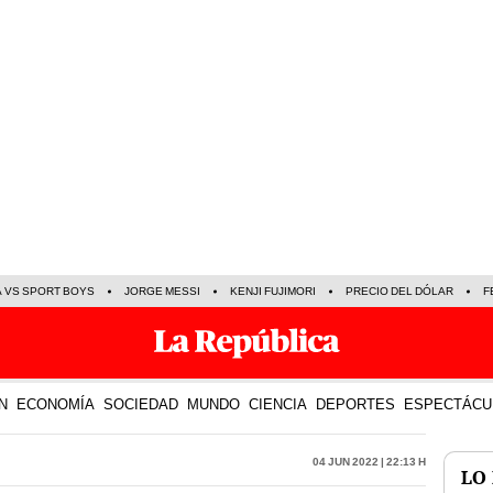
A VS SPORT BOYS
JORGE MESSI
KENJI FUJIMORI
PRECIO DEL DÓLAR
F
N
ECONOMÍA
SOCIEDAD
MUNDO
CIENCIA
DEPORTES
ESPECTÁCU
04 Jun 2022 | 22:13 h
LO