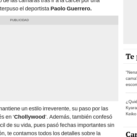
 de las cámaras tras ir a la cárcel por una
terpuso el deportista
Paolo Guerrero.
Te 
“Nena
cama”
escon
los E
¿Quié
Kyara 
antiene un estilo irreverente, su paso por las
Keiko 
s en ‘
Chollywood
’. Además, también confesó
contra
cil de su vida, pues pasó fechas importantes sin
Car
n, te contamos todos los detalles sobre la