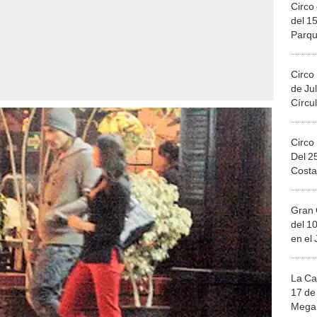
Circo 
del 15
Parqu
Migue
Circo
de Jul
Círcul
Circo
Del 2
Costa
Gran 
del 10
en el
La Ca
17 de 
Mega 