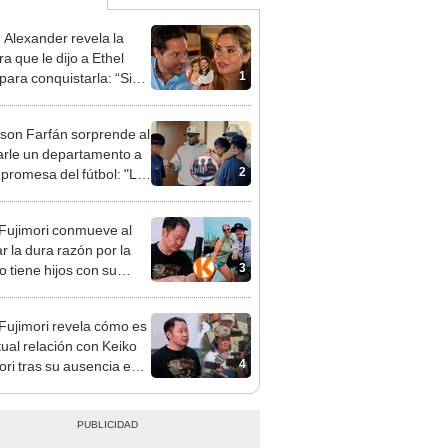
n Alexander revela la
a que le dijo a Ethel
1
para conquistarla: “Si
o hubiéramos salido”
rson Farfán sorprende al
arle un departamento a
2
 promesa del fútbol: "Lo
de corazón"
 Fujimori conmueve al
r la dura razón por la
3
o tiene hijos con su
a Erika Muñóz: "El
o judicial"
 Fujimori revela cómo es
tual relación con Keiko
4
ori tras su ausencia en
entos: "Mi familia es
 mi suegra..."