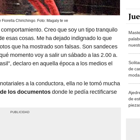
Ju
 Fiorella Chirichingo. Foto: Magaly te ve
comportamiento. Creo que soy un tipo tranquilo
Maste
 de esas cosas. Me ha dejado indignado lo que
palab
nuest
fotos que ha mostrado son falsas. Son sandeces
qué momento voy a salir un sábado a las 2.00 a.
Solita
asil”, declaro en aquella época a los medios el
de ca
moda.
demue
notariales a la conductora, ella no le tomó mucha
 de los documentos
donde le pedía rectificarse
Ajedre
de es
piezas
consi