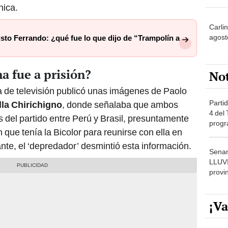
nica.
Carli
agost
sto Ferrando: ¿qué fue lo que dijo de “Trampolín a
a fue a prisión?
No
a de televisión publicó unas imágenes de Paolo
Partid
lla Chirichigno
, donde señalaba que ambos
4 del
s del partido entre Perú y Brasil, presuntamente
progr
que tenía la Bicolor para reunirse con ella en
dónde
te, el ‘depredador’ desmintió esta información.
Senam
LLUV
provi
¡Va