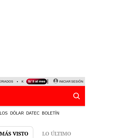
ERIADOS
KEIKO FUJIMORI
NALDY SALDAÑA
INICIAR SESIÓN
JAVIER MILEI
PARTIDOS DE
LOS
DÓLAR
DATEC
BOLETÍN
 MÁS VISTO
LO ÚLTIMO