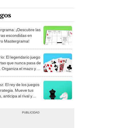
egos
rgrama: ¡Descubre las
ras escondidas en
ro Mastergrama!
rio: El legendario juego
rtas que nunca pasa de
 Organiza el mazo y
stra tu habilidad.
z: El rey de los juegos
trategia. Mueve tus
, anticipa al rival y
gue el jaque mate.