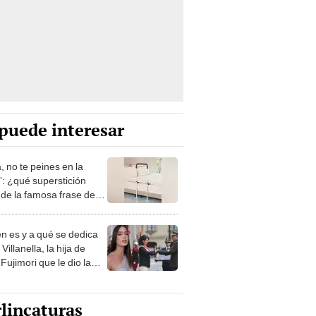
puede interesar
, no te peines en la
: ¿qué superstición
de la famosa frase de
nanitos Verdes?
n es y a qué se dedica
Villanella, la hija de
Fujimori que le dio la
 a nivel nacional?
lincaturas