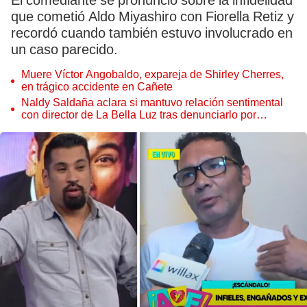
El comediante se pronunció sobre la infidelidad
que cometió Aldo Miyashiro con Fiorella Retiz y
recordó cuando también estuvo involucrado en
un caso parecido.
Muere Víctor Angobaldo, expareja de Shirley Cherres,
en trágico accidente en Cañete
Naldy Saldaña aclara si mantuvo relación sentimental
con director de La Bella Luz tras denunciarlo por
tocamientos: “Me parece muy bajo”