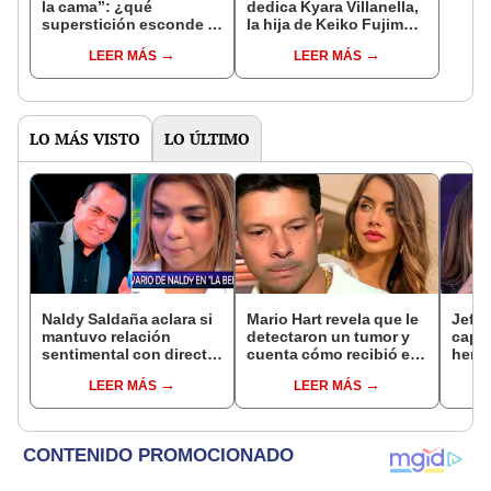
la cama”: ¿qué
dedica Kyara Villanella,
superstición esconde la
la hija de Keiko Fujimori
famosa frase de los
que le dio la contra a
LEER MÁS
LEER MÁS
Enanitos Verdes?
nivel nacional?
LO MÁS VISTO
LO ÚLTIMO
Naldy Saldaña aclara si
Mario Hart revela que le
Jeffe
mantuvo relación
detectaron un tumor y
capta
sentimental con director
cuenta cómo recibió el
herm
de La Bella Luz tras
diagnóstico: "Dolores
Ramí
LEER MÁS
LEER MÁS
denunciarlo por
muy fuertes..."
Kanas
tocamientos: “Me
tien
parece muy bajo”