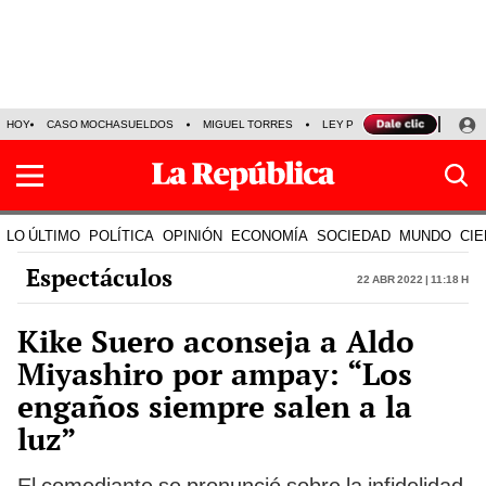
HOY
CASO MOCHASUELDOS
MIGUEL TORRES
LEY PULPÍN
PRECIO DEL
LO ÚLTIMO
POLÍTICA
OPINIÓN
ECONOMÍA
SOCIEDAD
MUNDO
CIE
Espectáculos
22 Abr 2022 | 11:18 h
Kike Suero aconseja a Aldo
Miyashiro por ampay: “Los
engaños siempre salen a la
luz”