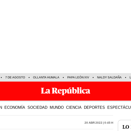
7 DE AGOSTO
OLLANTA HUMALA
PAPA LEÓN XIV
NALDY SALDAÑA
N
ECONOMÍA
SOCIEDAD
MUNDO
CIENCIA
DEPORTES
ESPECTÁCU
20 Abr 2022 | 0:45 h
LO