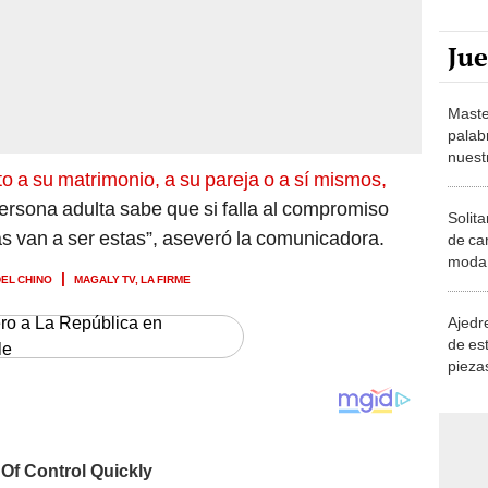
Ju
Maste
palab
nuest
eto a su matrimonio, a su pareja o a sí mismos,
ersona adulta sabe que si falla al compromiso
Solita
s van a ser estas”, aseveró la comunicadora.
de ca
moda.
DEL CHINO
MAGALY TV, LA FIRME
demue
ero a La República en
Ajedre
de es
le
piezas
consi