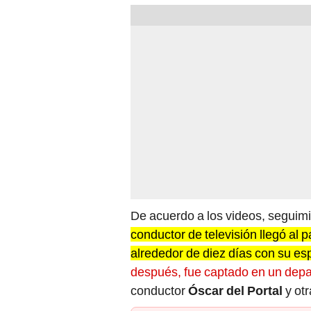
De acuerdo a los videos, seguim
conductor de televisión llegó al p
alrededor de diez días con su espo
después, fue captado en un depa
conductor
Óscar del Portal
y ot