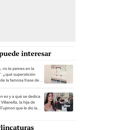
puede interesar
, no te peines en la
: ¿qué superstición
de la famosa frase de
nanitos Verdes?
n es y a qué se dedica
Villanella, la hija de
Fujimori que le dio la
 a nivel nacional?
lincaturas