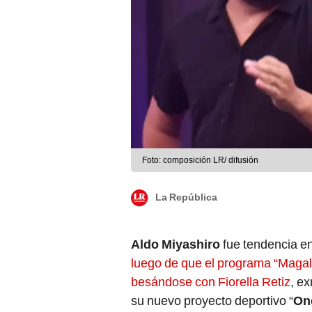
Foto: composición LR/ difusión
La República
Aldo Miyashiro
fue tendencia ent
luego de que el programa “Magal
besándose con Fiorella Retiz
, e
su nuevo proyecto deportivo “
On