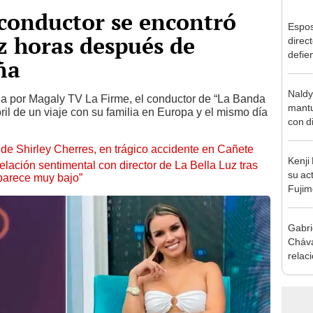
conductor se encontró
Espos
iz horas después de
direct
defie
ña
confe
con N
Naldy
dos a
da por Magaly TV La Firme, el conductor de “La Banda
mantu
ril de un viaje con su familia en Europa y el mismo día
con d
tras 
de Shirley Cherres, en trágico accidente en Cañete
tocam
Kenji
bajo”
lación sentimental con director de La Bella Luz tras
su ac
parece muy bajo”
Fujim
los ev
Érika,
Gabri
Cháva
relac
cuánd
mome