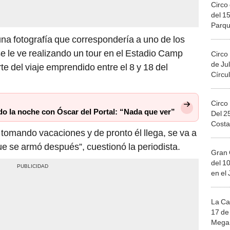
Circo 
del 15
Parqu
Migue
na fotografía que correspondería a uno de los
se le ve realizando un tour en el Estadio Camp
Circo
de Jul
e del viaje emprendido entre el 8 y 18 del
Círcul
Circo
do la noche con Óscar del Portal: “Nada que ver”
Del 2
Costa
 tomando vacaciones y de pronto él llega, se va a
que se armó después”, cuestionó la periodista.
Gran 
del 10
en el
La Ca
17 de 
Mega 