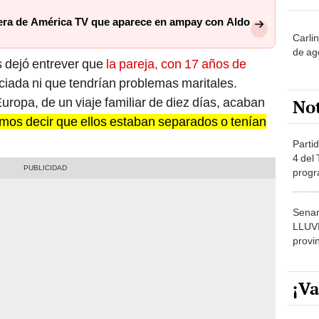
rtera de América TV que aparece en ampay con Aldo
Carli
de ag
 dejó entrever que
la pareja, con 17 años de
nciada ni que tendrían problemas maritales.
uropa, de un viaje familiar de diez días, acaban
No
mos decir que ellos estaban separados o tenían
Partid
4 del
progr
dónde
Senam
LLUV
provi
¡Va