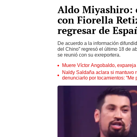
Aldo Miyashiro: 
con Fiorella Ret
regresar de Espa
De acuerdo a la información difundi
del Chino” regresó el último 18 de ab
se reunió con su exreportera.
Muere Víctor Angobaldo, expareja 
Naldy Saldaña aclara si mantuvo re
denunciarlo por tocamientos: “Me 