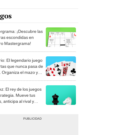
egos
rgrama: ¡Descubre las
ras escondidas en
ro Mastergrama!
rio: El legendario juego
rtas que nunca pasa de
 Organiza el mazo y
stra tu habilidad.
z: El rey de los juegos
trategia. Mueve tus
, anticipa al rival y
gue el jaque mate.