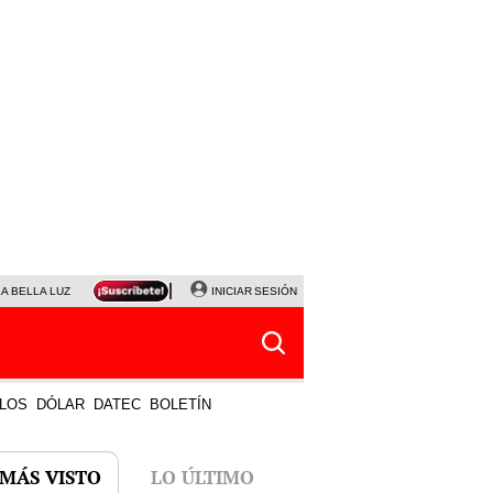
LA BELLA LUZ
MAGALY MEDINA
INICIAR SESIÓN
SINUANO RESULTADOS HOY
JANET TELLO
LOS
DÓLAR
DATEC
BOLETÍN
 MÁS VISTO
LO ÚLTIMO