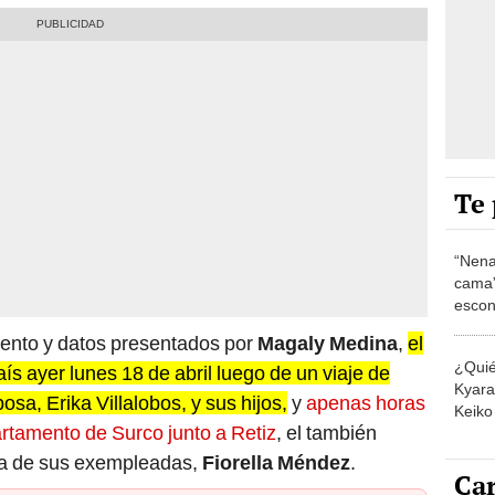
Te 
“Nena
cama”
escon
los E
iento y datos presentados por
Magaly Medina
,
el
¿Quié
aís ayer lunes 18 de abril luego de un viaje de
Kyara 
sa, Erika Villalobos, y sus hijos,
y
apenas horas
Keiko 
rtamento de Surco junto a Retiz
, el también
contra
ra de sus exempleadas,
Fiorella Méndez
.
Car