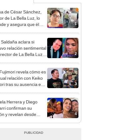
a de César Sánchez,
or de La Bella Luz, lo
1
nde y asegura que él
só relación clandestina
aldy Saldaña: "Hace
 Saldaña aclara si
ños"
vo relación sentimental
2
irector de La Bella Luz
denunciarlo por
ientos: “Me parece muy
 Fujimori revela cómo es
tual relación con Keiko
3
ori tras su ausencia en
entos: "Mi familia es
 mi suegra..."
ela Herrera y Diego
rri confirman su
4
ión y revelan desde
o son pareja: "Un
nto muy bonito"