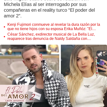
Michela Elías al ser interrogado por sus
compañeras en el reality turco “El poder del
amor 2″.
Kenji Fujimori conmueve al revelar la dura razón por la
que no tiene hijos con su esposa Erika Muñóz: "El
proceso judicial"
César Sánchez, exdirector musical de La Bella Luz,
reaparece tras denuncia de Naldy Saldaña con
polémico pedido