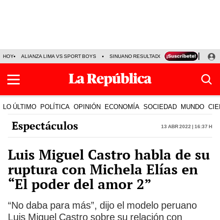
HOY
ALIANZA LIMA VS SPORT BOYS
SINUANO RESULTADOS HOY
JORGE MES
LO ÚLTIMO
POLÍTICA
OPINIÓN
ECONOMÍA
SOCIEDAD
MUNDO
CIE
Espectáculos
13 Abr 2022 | 16:37 h
Luis Miguel Castro habla de su
ruptura con Michela Elías en
“El poder del amor 2”
“No daba para más”, dijo el modelo peruano
Luis Miguel Castro sobre su relación con