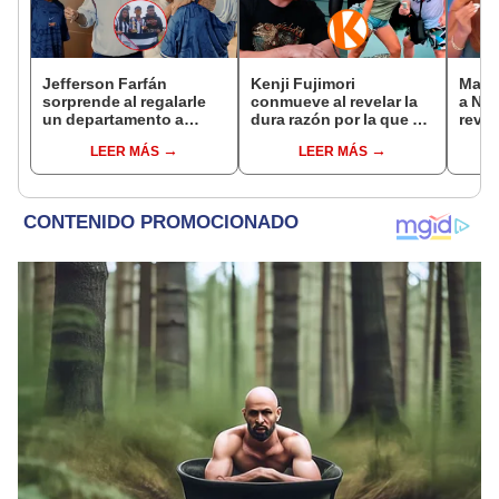
Jefferson Farfán
Kenji Fujimori
Maga
sorprende al regalarle
conmueve al revelar la
a Nal
un departamento a
dura razón por la que no
revel
joven promesa del
tiene hijos con su
roma
LEER MÁS
LEER MÁS
fútbol: "Lo hago de
esposa Erika Muñóz: "El
de La
corazón"
proceso judicial"
más 