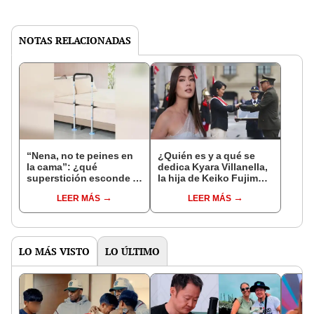
NOTAS RELACIONADAS
“Nena, no te peines en
¿Quién es y a qué se
la cama”: ¿qué
dedica Kyara Villanella,
superstición esconde la
la hija de Keiko Fujimori
famosa frase de los
que le dio la contra a
LEER MÁS
LEER MÁS
Enanitos Verdes?
nivel nacional?
LO MÁS VISTO
LO ÚLTIMO