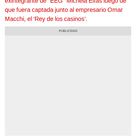
exintegrante de “EEG” Michela Elías luego de
que fuera captada junto al empresario Omar
Macchi, el ‘Rey de los casinos’
.