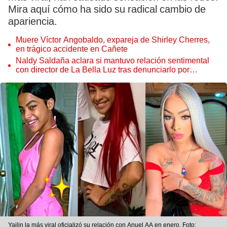
Mira aquí cómo ha sido su radical cambio de
apariencia.
Muere Víctor Angobaldo, expareja de Shirley Cherres,
en trágico accidente en Cañete
Naldy Saldaña aclara si mantuvo relación sentimental
con director de La Bella Luz tras denunciarlo por
tocamientos: “Me parece muy bajo”
Yailin la más viral oficializó su relación con Anuel AA en enero. Foto: