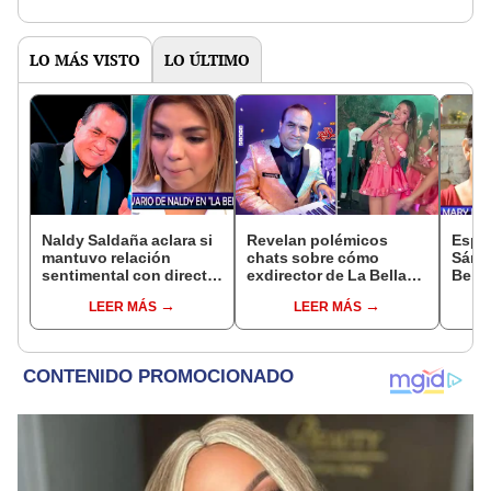
LO MÁS VISTO
LO ÚLTIMO
Naldy Saldaña aclara si
Revelan polémicos
Espo
mantuvo relación
chats sobre cómo
Sánch
sentimental con director
exdirector de La Bella
Bella
de La Bella Luz tras
Luz acosaba a la
asegu
LEER MÁS
LEER MÁS
denunciarlo por
cantante Claudia
relac
tocamientos: “Me
Salazar: “¿Vienes?, te
con 
parece muy bajo”
espero”
"Hac