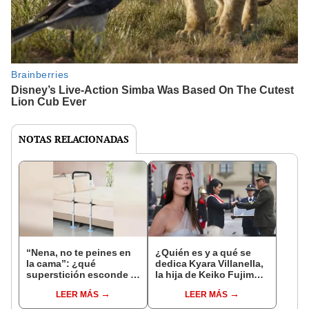
NOTAS RELACIONADAS
“Nena, no te peines en
¿Quién es y a qué se
la cama”: ¿qué
dedica Kyara Villanella,
superstición esconde la
la hija de Keiko Fujimori
famosa frase de los
que le dio la contra a
LEER MÁS
LEER MÁS
Enanitos Verdes?
nivel nacional?