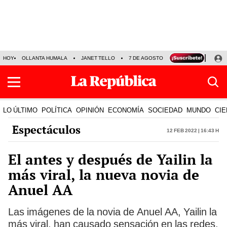
HOY
OLLANTA HUMALA
JANET TELLO
7 DE AGOSTO
TINKA RESULTADOS
LO ÚLTIMO
POLÍTICA
OPINIÓN
ECONOMÍA
SOCIEDAD
MUNDO
CIE
Espectáculos
12 Feb 2022 | 16:43 h
El antes y después de Yailin la
más viral, la nueva novia de
Anuel AA
Las imágenes de la novia de Anuel AA, Yailin la
más viral, han causado sensación en las redes.