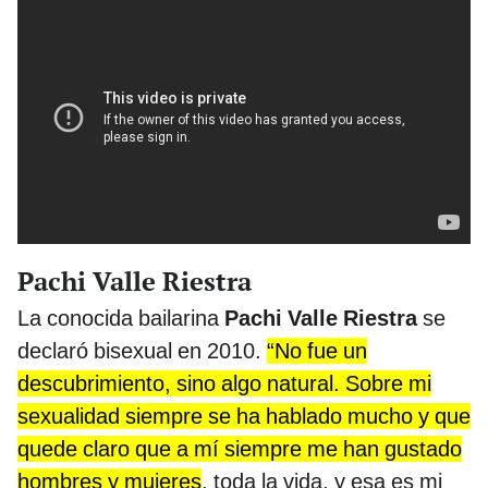
Pachi Valle Riestra
La conocida bailarina
Pachi Valle Riestra
se
declaró bisexual en 2010.
“No fue un
descubrimiento, sino algo natural. Sobre mi
sexualidad siempre se ha hablado mucho y que
quede claro que a mí siempre me han gustado
hombres y mujeres
, toda la vida, y esa es mi