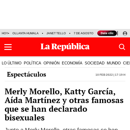
HOY
OLLANTA HUMALA
JANET TELLO
7 DE AGOSTO
TINKA RESULTADOS
LO ÚLTIMO
POLÍTICA
OPINIÓN
ECONOMÍA
SOCIEDAD
MUNDO
CIE
Espectáculos
10 Feb 2022 | 17:19 h
Merly Morello, Katty García,
Aída Martínez y otras famosas
que se han declarado
bisexuales