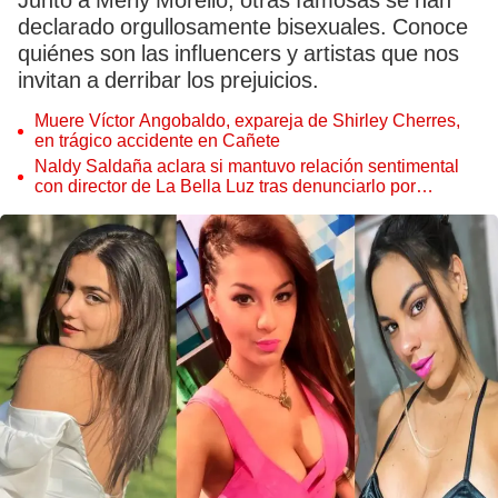
Junto a Merly Morello, otras famosas se han
declarado orgullosamente bisexuales. Conoce
quiénes son las influencers y artistas que nos
invitan a derribar los prejuicios.
Muere Víctor Angobaldo, expareja de Shirley Cherres,
en trágico accidente en Cañete
Naldy Saldaña aclara si mantuvo relación sentimental
con director de La Bella Luz tras denunciarlo por
tocamientos: “Me parece muy bajo”