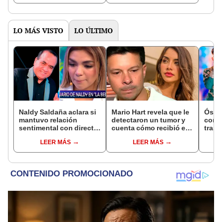
LO MÁS VISTO
LO ÚLTIMO
Naldy Saldaña aclara si
Mario Hart revela que le
Óscar
mantuvo relación
detectaron un tumor y
contr
sentimental con director
cuenta cómo recibió el
tras 
de La Bella Luz tras
diagnóstico: "Dolores
padre
LEER MÁS
LEER MÁS
denunciarlo por
muy fuertes..."
caso
tocamientos: “Me
parece muy bajo”