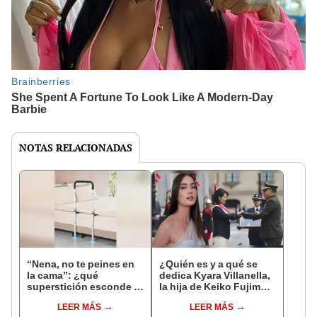
NOTAS RELACIONADAS
“Nena, no te peines en
¿Quién es y a qué se
la cama”: ¿qué
dedica Kyara Villanella,
superstición esconde la
la hija de Keiko Fujimori
famosa frase de los
que le dio la contra a
LEER MÁS
LEER MÁS
Enanitos Verdes?
nivel nacional?