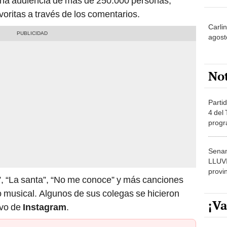
 una audiencia de más de 250.000 personas,
oritas a través de los comentarios.
Carli
agost
No
Partid
4 del
progr
dónde
Senam
LLUV
provi
a”, “La santa”, “No me conoce” y más canciones
o musical. Algunos de sus colegas se hicieron
¡Va
ivo de
Instagram
.