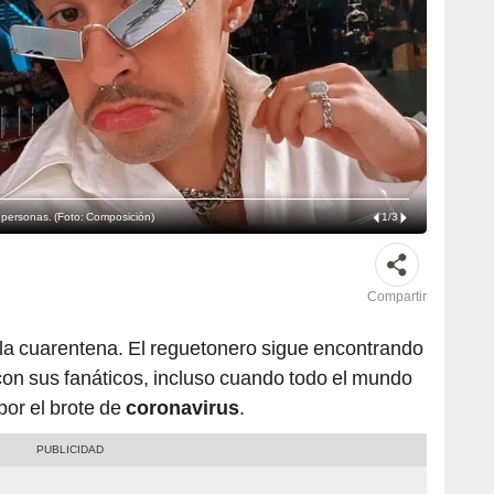
 personas. (Foto: Composición)
1
/
3
Compartir
la cuarentena. El reguetonero sigue encontrando
con sus fanáticos, incluso cuando todo el mundo
por el brote de
coronavirus
.