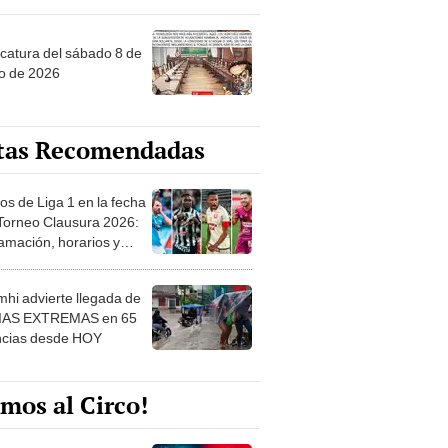
ncatura del sábado 8 de
o de 2026
tas Recomendadas
os de Liga 1 en la fecha
 Torneo Clausura 2026:
amación, horarios y
 ver
hi advierte llegada de
IAS EXTREMAS en 65
ncias desde HOY
mos al Circo!