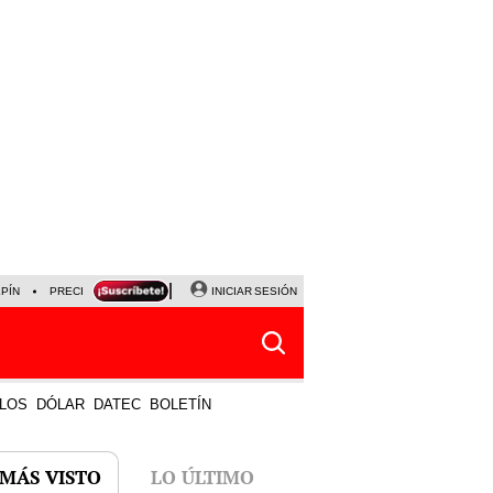
LPÍN
PRECIO DEL DÓLAR
CORTE DE LUZ
INICIAR SESIÓN
VIERNES 7 DE AGOSTO
ALBER
LOS
DÓLAR
DATEC
BOLETÍN
 MÁS VISTO
LO ÚLTIMO