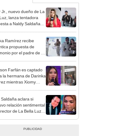
 Jr., nuevo dueño de La
 Luz, lanza tentadora
1
esta a Naldy Saldaña
denuncia por
ientos: “Va a haber otro
ka Ramírez recibe
e ley”
tica propuesta de
2
monio por el padre de su
"Entre nervios, lágrimas
hísima felicidad"
rson Farfán es captado
 a la hermana de Darinka
3
ez mientras Xiomy
hiro trabajaba: “Él tiene
”
 Saldaña aclara si
vo relación sentimental
4
irector de La Bella Luz
denunciarlo por
ientos: “Me parece muy