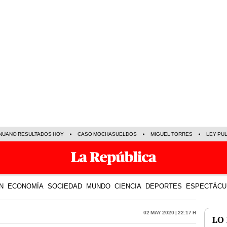
NUANO RESULTADOS HOY
CASO MOCHASUELDOS
MIGUEL TORRES
LEY PU
N
ECONOMÍA
SOCIEDAD
MUNDO
CIENCIA
DEPORTES
ESPECTÁCU
02 May 2020 | 22:17 h
LO