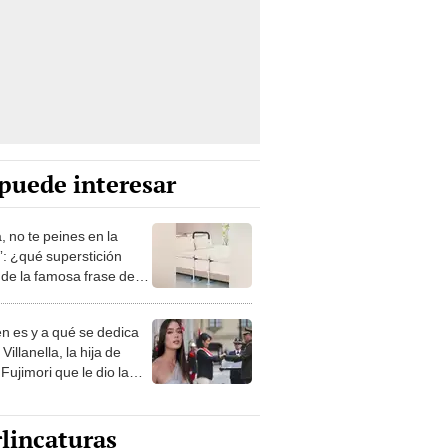
puede interesar
, no te peines en la
: ¿qué superstición
de la famosa frase de
nanitos Verdes?
n es y a qué se dedica
Villanella, la hija de
Fujimori que le dio la
 a nivel nacional?
lincaturas