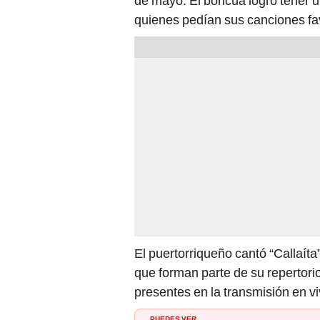
de mayo. El boricua logró tener
quienes pedían sus canciones fav
El puertorriqueño cantó “Callaít
que forman parte de su repertori
presentes en la transmisión en v
PUEDES VER