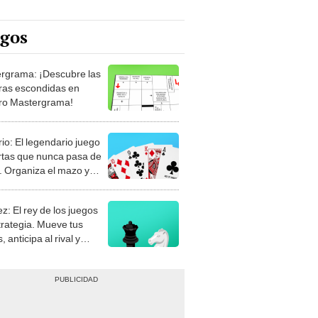
egos
rgrama: ¡Descubre las
ras escondidas en
ro Mastergrama!
rio: El legendario juego
rtas que nunca pasa de
 Organiza el mazo y
stra tu habilidad.
z: El rey de los juegos
trategia. Mueve tus
, anticipa al rival y
gue el jaque mate.