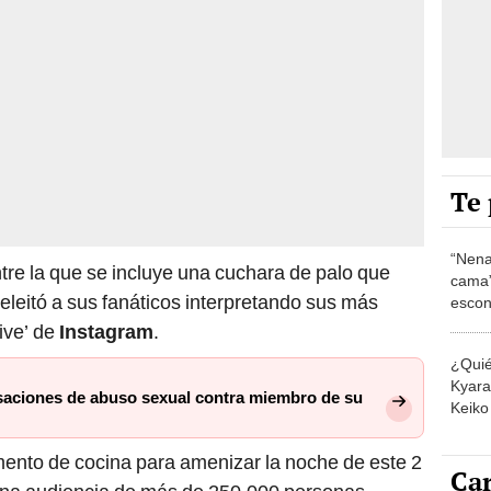
Te 
“Nena
tre la que se incluye una cuchara de palo que
cama”
eleitó a sus fanáticos interpretando sus más
escon
los E
ive’ de
Instagram
.
¿Quié
Kyara 
saciones de abuso sexual contra miembro de su
Keiko 
contra
emento de cocina para amenizar la noche de este 2
Car