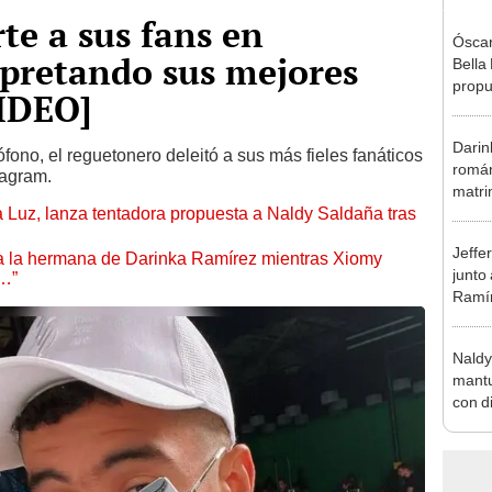
te a sus fans en
Óscar
rpretando sus mejores
Bella
propu
VIDEO]
tras 
tocam
Darin
tipo d
ono, el reguetonero deleitó a sus más fieles fanáticos
román
tagram.
matri
a Luz, lanza tentadora propuesta a Naldy Saldaña tras
hija: 
y muc
Jeffe
 a la hermana de Darinka Ramírez mientras Xiomy
junto
s…”
Ramír
Kanas
sus…
Naldy
mantu
con d
tras 
tocam
bajo”