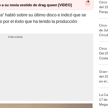
Circo 
 a su novia vestido de drag queen [VIDEO]
del 15
Parqu
era” habló sobre su último disco e indicó que se
Migue
 por el éxito que ha tenido la producción
Circo
de Jul
Círcul
Circo
Del 2
Costa
Gran 
del 10
en el
La Ca
17 de 
Mega 