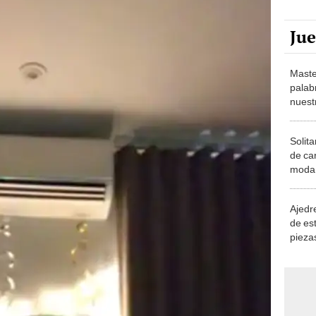
Ju
Maste
palab
nuest
Solita
de ca
moda.
demue
Ajedre
de es
piezas
consi