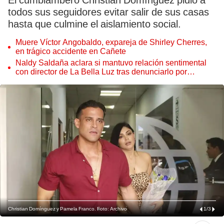
El cumbiambero Christian Domínguez pidió a
todos sus seguidores evitar salir de sus casas
hasta que culmine el aislamiento social.
Muere Víctor Angobaldo, expareja de Shirley Cherres,
en trágico accidente en Cañete
Naldy Saldaña aclara si mantuvo relación sentimental
con director de La Bella Luz tras denunciarlo por
tocamientos: “Me parece muy bajo”
Christian Domínguez y Pamela Franco. Foto: Archivo
1
/
3