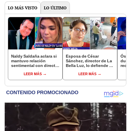
LO MÁS VISTO
LO ÚLTIMO
Naldy Saldaña aclara si
Esposa de César
Óscar
mantuvo relación
Sánchez, director de La
dueño
sentimental con director
Bella Luz, lo defiende y
recib
de La Bella Luz tras
asegura que él confesó
en re
LEER MÁS
LEER MÁS
denunciarlo por
relación clandestina
Nald
tocamientos: “Me
con Naldy Saldaña:
“Apa
parece muy bajo”
"Hace dos años"