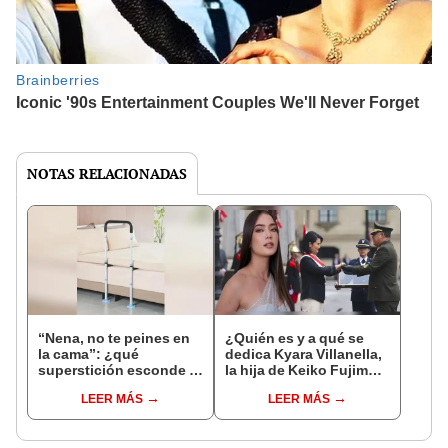
NOTAS RELACIONADAS
“Nena, no te peines en
¿Quién es y a qué se
la cama”: ¿qué
dedica Kyara Villanella,
superstición esconde la
la hija de Keiko Fujimori
famosa frase de los
que le dio la contra a
LEER MÁS
LEER MÁS
Enanitos Verdes?
nivel nacional?