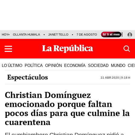
HOY
OLLANTA HUMALA
JANET TELLO
7 DE AGOSTO
TINKA RESULTADOS
LO ÚLTIMO
POLÍTICA
OPINIÓN
ECONOMÍA
SOCIEDAD
MUNDO
CIE
Espectáculos
21 Abr 2020 | 9:18 h
Christian Domínguez
emocionado porque faltan
pocos días para que culmine la
cuarentena