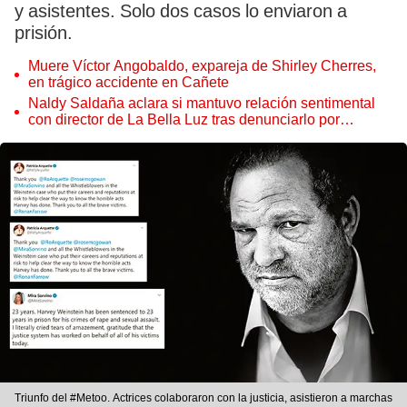
y asistentes. Solo dos casos lo enviaron a
prisión.
Muere Víctor Angobaldo, expareja de Shirley Cherres,
en trágico accidente en Cañete
Naldy Saldaña aclara si mantuvo relación sentimental
con director de La Bella Luz tras denunciarlo por
tocamientos: “Me parece muy bajo”
Triunfo del #Metoo. Actrices colaboraron con la justicia, asistieron a marchas