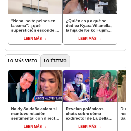
“Nena, no te peines en
¿Quién es y a qué se
la cama”: ¿qué
dedica Kyara Villanella,
superstición esconde la
la hija de Keiko Fujimori
famosa frase de los
que le dio la contra a
LEER MÁS
LEER MÁS
Enanitos Verdes?
nivel nacional?
LO MÁS VISTO
LO ÚLTIMO
Naldy Saldaña aclara si
Revelan polémicos
Dueño
mantuvo relación
chats sobre cómo
respo
sentimental con director
exdirector de La Bella
Sald
de La Bella Luz tras
Luz acosaba a la
relac
LEER MÁS
LEER MÁS
denunciarlo por
cantante Claudia
exdir