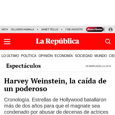
HOY
OLLANTA HUMALA
JANET TELLO
7 DE AGOSTO
TINKA RESULTADOS
LO ÚLTIMO
POLÍTICA
OPINIÓN
ECONOMÍA
SOCIEDAD
MUNDO
CIE
Espectáculos
15 Mar 2020 | 4:19 h
Harvey Weinstein, la caída de
un poderoso
Cronología. Estrellas de Hollywood batallaron
más de dos años para que el magnate sea
condenado por abusar de decenas de actrices