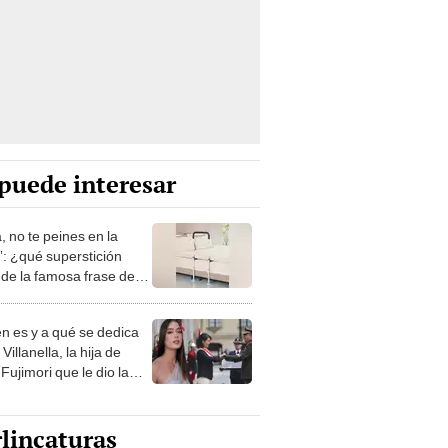
puede interesar
, no te peines en la
: ¿qué superstición
de la famosa frase de
nanitos Verdes?
n es y a qué se dedica
Villanella, la hija de
Fujimori que le dio la
 a nivel nacional?
lincaturas