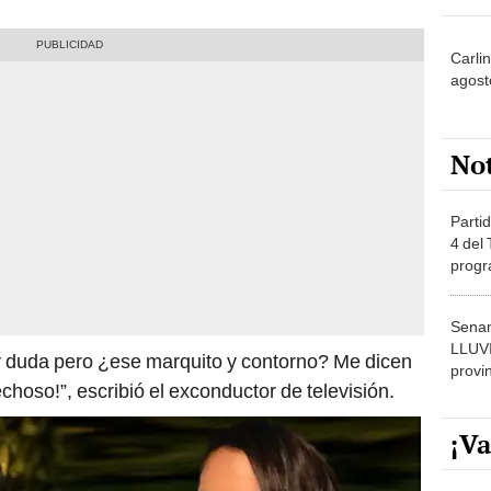
Carli
agost
No
Partid
4 del
progr
dónde
Senam
LLUV
ay duda pero ¿ese marquito y contorno? Me dicen
provi
hoso!”, escribió el exconductor de televisión.
¡Va