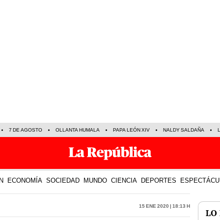
7 DE AGOSTO
OLLANTA HUMALA
PAPA LEÓN XIV
NALDY SALDAÑA
N
ECONOMÍA
SOCIEDAD
MUNDO
CIENCIA
DEPORTES
ESPECTÁCU
15 Ene 2020 | 18:13 h
LO