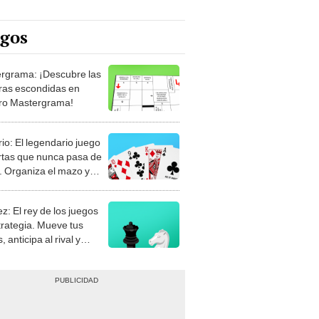
egos
rgrama: ¡Descubre las
ras escondidas en
ro Mastergrama!
rio: El legendario juego
rtas que nunca pasa de
 Organiza el mazo y
stra tu habilidad.
z: El rey de los juegos
trategia. Mueve tus
, anticipa al rival y
gue el jaque mate.