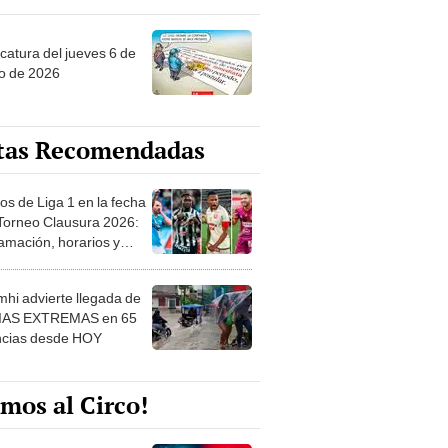
ncatura del jueves 6 de
o de 2026
tas Recomendadas
os de Liga 1 en la fecha
 Torneo Clausura 2026:
amación, horarios y
 ver
hi advierte llegada de
IAS EXTREMAS en 65
ncias desde HOY
mos al Circo!