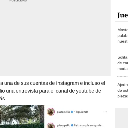
Ju
Maste
palab
nuest
Solita
de ca
moda.
demue
a una de sus cuentas de Instagram e incluso el
Ajedre
o una entrevista para el canal de youtube de
de es
piezas
ás.
consi