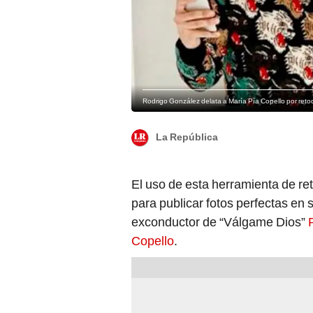
Rodrigo González delata a María Pía Copello por reto
La República
El uso de esta herramienta de re
para publicar fotos perfectas en
exconductor de “Válgame Dios”
Copello
.