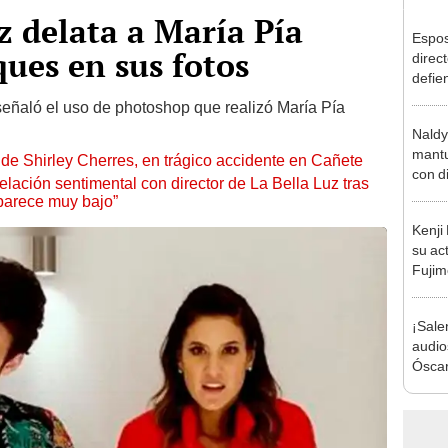
 delata a María Pía
Espos
ques en sus fotos
direct
defie
confe
eñaló el uso de photoshop que realizó María Pía
con N
Naldy
dos a
mantu
de Shirley Cherres, en trágico accidente en Cañete
con d
lación sentimental con director de La Bella Luz tras
tras 
parece muy bajo”
tocam
Kenji
bajo”
su ac
Fujim
los ev
Érika,
¡Sale
audio
Óscar
Bella
tras 
music