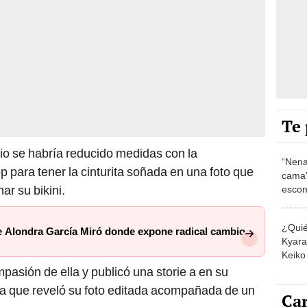
Te 
o se habría reducido medidas con la
“Nena
 para tener la cinturita soñada en una foto que
cama”
ar su bikini.
escon
los E
¿Quié
e Alondra García Miró donde expone radical cambio
Kyara 
Keiko 
contra
mpasión de ella y publicó una storie a en su
la que reveló su foto editada acompañada de un
Car