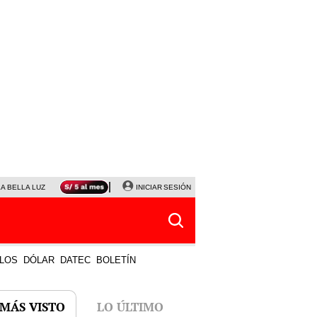
LA BELLA LUZ
MAGALY MEDINA
INICIAR SESIÓN
SINUANO RESULTADOS HOY
JANET TELLO
LOS
DÓLAR
DATEC
BOLETÍN
 MÁS VISTO
LO ÚLTIMO