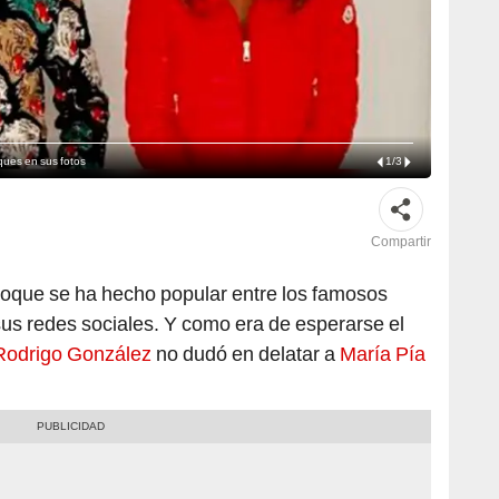
ques en sus fotos
1
/
3
Compartir
toque se ha hecho popular entre los famosos
 sus redes sociales. Y como era de esperarse el
Rodrigo González
no dudó en delatar a
María Pía