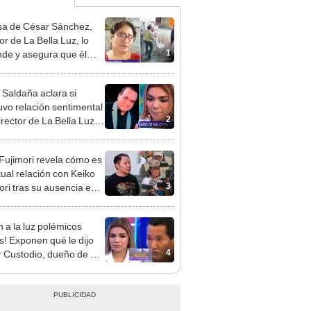
a de César Sánchez,
or de La Bella Luz, lo
1
nde y asegura que él
só relación clandestina
aldy Saldaña: "Hace
 Saldaña aclara si
ños"
vo relación sentimental
2
irector de La Bella Luz
denunciarlo por
ientos: “Me parece muy
 Fujimori revela cómo es
tual relación con Keiko
3
ori tras su ausencia en
entos: "Mi familia es
 mi suegra..."
n a la luz polémicos
s! Exponen qué le dijo
4
 Custodio, dueño de La
 Luz, a Naldy Saldaña
denunciar a director
al