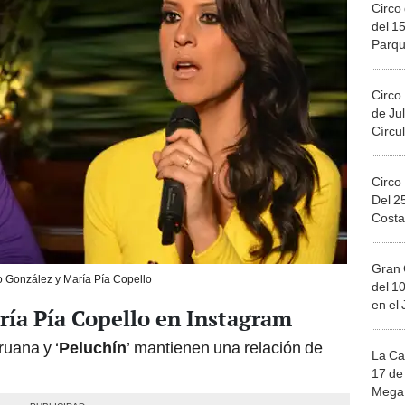
Circo 
del 15
Parqu
Migue
Circo
de Jul
Círcul
Circo
Del 2
Costa
Gran 
 González y María Pía Copello
del 10
en el
ría Pía Copello en Instagram
ruana y ‘
Peluchín
’ mantienen una relación de
La Ca
17 de 
Mega 