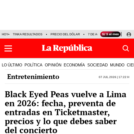
HOY
TINKA RESULTADOS
PRECIO DEL DÓLAR
7 DE AGOSTO
OLLANTA H
LO ÚLTIMO
POLÍTICA
OPINIÓN
ECONOMÍA
SOCIEDAD
MUNDO
CIE
Entretenimiento
07 Jul 2026 | 17:22 h
Black Eyed Peas vuelve a Lima
en 2026: fecha, preventa de
entradas en Ticketmaster,
precios y lo que debes saber
del concierto