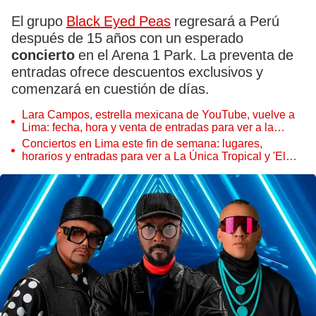
El grupo
Black Eyed Peas
regresará a Perú
después de 15 años con un esperado
concierto
en el Arena 1 Park. La preventa de
entradas ofrece descuentos exclusivos y
comenzará en cuestión de días.
Lara Campos, estrella mexicana de YouTube, vuelve a
Lima: fecha, hora y venta de entradas para ver a la
cantante de ‘Rhenné’
Conciertos en Lima este fin de semana: lugares,
horarios y entradas para ver a La Única Tropical y 'El
Lobo' y la Sociedad Privada