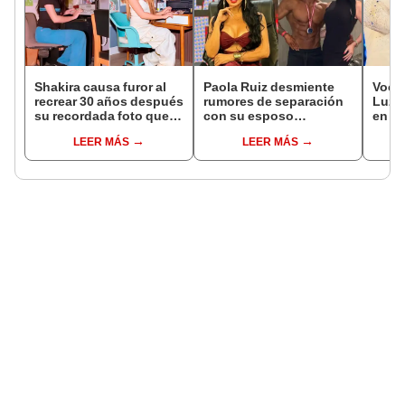
Shakira causa furor al
Paola Ruiz desmiente
Vocal
recrear 30 años después
rumores de separación
Luz r
su recordada foto que
con su esposo
en re
se convirtió en meme
fisicoculturista tras 16
despe
LEER MÁS
LEER MÁS
años de relación: “Él
Fern
tiene su espacio”
Serr