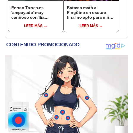
Ferran Torres es
Batman mató al
'ampayado' muy
Pingüino en oscuro
cariñoso con Ilia
final no apto para niños:
Topuria, luchador de
¿HBO lo hará realidad?
LEER MÁS
LEER MÁS
artes marciales, y
desata gran revuelo en
redes sociales