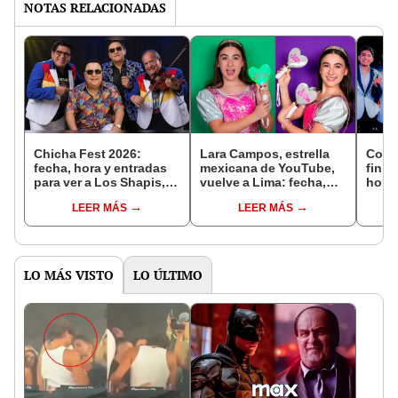
NOTAS RELACIONADAS
Chicha Fest 2026:
Lara Campos, estrella
Conci
fecha, hora y entradas
mexicana de YouTube,
fin d
para ver a Los Shapis,
vuelve a Lima: fecha,
horar
Pascualillo, Los
hora y venta de
ver a
LEER MÁS
LEER MÁS
Destellos, Vico y más
entradas para ver a la
'El L
artistas peruanos
cantante de ‘Rhenné’
Priv
LO MÁS VISTO
LO ÚLTIMO