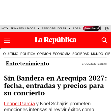
HOY
TINKA RESULTADOS
PRECIO DEL DÓLAR
7 DE AGOSTO
OLLANTA H
LO ÚLTIMO
POLÍTICA
OPINIÓN
ECONOMÍA
SOCIEDAD
MUNDO
CIE
Entretenimiento
07 Jul 2026 | 10:13 h
Sin Bandera en Arequipa 2027:
fecha, entradas y precios para
su concierto
Leonel García
y Noel Schajris prometen
emociones intensas al revivir éxitos como