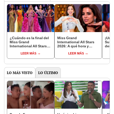
¿Cuándo es la final del
Miss Grand
¡Una 
Miss Grand
International All Stars
Suhey
International All Stars
2026: A qué hora y
deslu
2026?
dónde ver a Suheyn
del M
LEER MÁS
LEER MÁS
Cipriani en el certamen
logra
de belleza
perfe
LO MÁS VISTO
LO ÚLTIMO