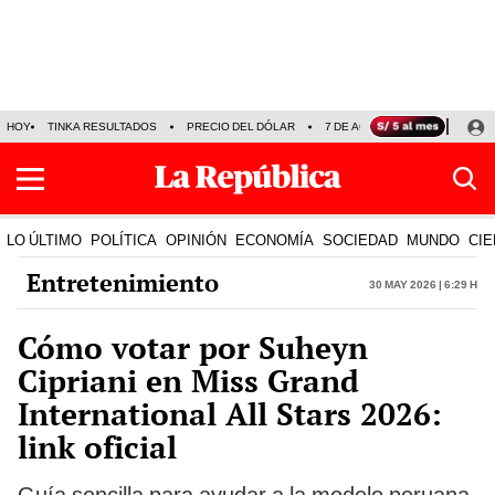
HOY
TINKA RESULTADOS
PRECIO DEL DÓLAR
7 DE AGOSTO
OLLANTA H
LO ÚLTIMO
POLÍTICA
OPINIÓN
ECONOMÍA
SOCIEDAD
MUNDO
CIE
Entretenimiento
30 May 2026 | 6:29 h
Cómo votar por Suheyn
Cipriani en Miss Grand
International All Stars 2026:
link oficial