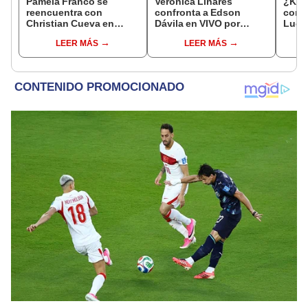
Pamela Franco se
Verónica Linares
¿Ken
reencuentra con
confronta a Edson
con l
Christian Cueva en
Dávila en VIVO por
Luci
Ecuador y muestra
comentario polémico:
la re
LEER MÁS
LEER MÁS
videos privados: “Eres
“Es una opinión
puert
todo”
machista la tuya”
cant
Serr