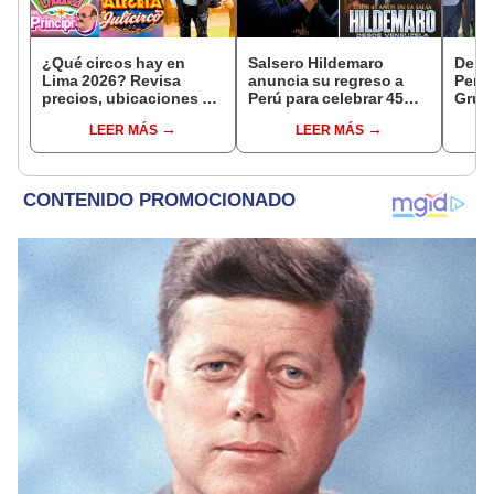
¿Qué circos hay en
Salsero Hildemaro
De ca
Lima 2026? Revisa
anuncia su regreso a
Perú’ 
precios, ubicaciones y
Perú para celebrar 45
Grupo
funciones de agosto
años de trayectoria
César
LEER MÁS
LEER MÁS
musical: "Los espero
integ
para cantar con todos
orqu
ustedes”