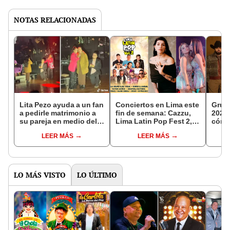
NOTAS RELACIONADAS
Lita Pezo ayuda a un fan
Conciertos en Lima este
Grupo
a pedirle matrimonio a
fin de semana: Cazzu,
2026:
su pareja en medio del
Lima Latin Pop Fest 2,
cómo
escenario
La Bella Luz, Sonia
en Te
LEER MÁS
LEER MÁS
Morales y más shows en
show 
noviembre 2025
C*bró
LO MÁS VISTO
LO ÚLTIMO