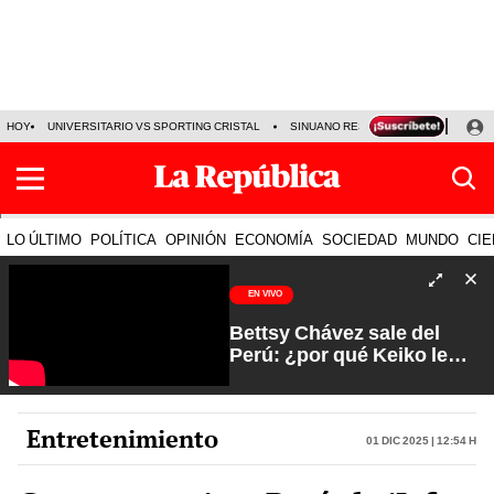
HOY
UNIVERSITARIO VS SPORTING CRISTAL
SINUANO RESULTADOS HOY
CA
LO ÚLTIMO
POLÍTICA
OPINIÓN
ECONOMÍA
SOCIEDAD
MUNDO
CIE
EN VIVO
Bettsy Chávez sale del
Perú: ¿por qué Keiko le
otorgó el salvoconducto? |
Fuerte y Claro con Manuela
Camacho
Entretenimiento
01 Dic 2025 | 12:54 h