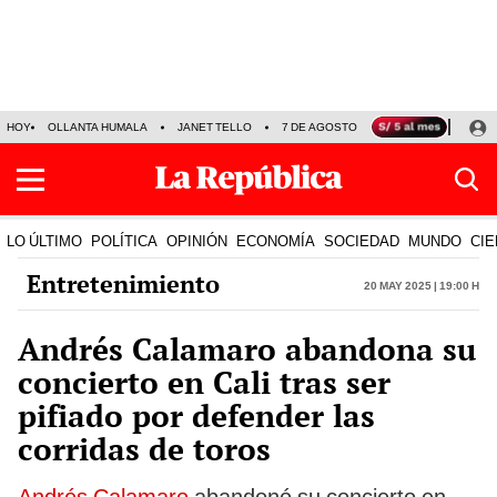
HOY
OLLANTA HUMALA
JANET TELLO
7 DE AGOSTO
TINKA RESULTADOS
LO ÚLTIMO
POLÍTICA
OPINIÓN
ECONOMÍA
SOCIEDAD
MUNDO
CIE
Entretenimiento
20 May 2025 | 19:00 h
Andrés Calamaro abandona su
concierto en Cali tras ser
pifiado por defender las
corridas de toros