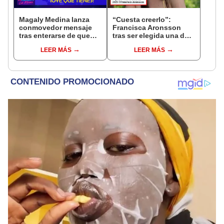
Magaly Medina lanza
“Cuesta creerlo”:
conmovedor mensaje
Francisca Aronsson
tras enterarse de que
tras ser elegida una de
Valentino "dejó la
las 50 mujeres más
LEER MÁS
LEER MÁS
comunidad LGBTQI+":
poderosas del Perú por
“Su público le tiene
Forbes
cariño"