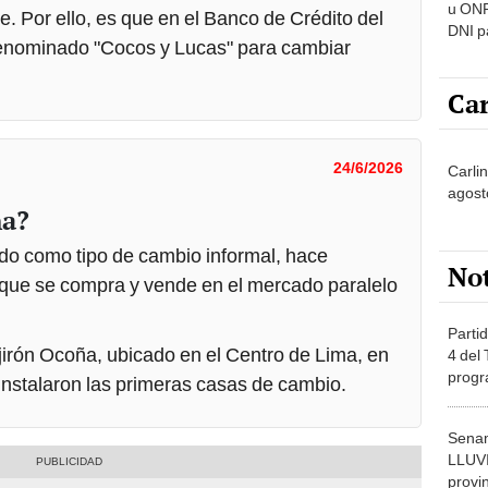
u ONP
. Por ello, es que en el Banco de Crédito del
DNI p
enominado "Cocos y Lucas" para cambiar
pensi
Car
24/6/2026
Carli
agost
ña?
do como tipo de cambio informal, hace
No
e” que se compra y vende en el mercado paralelo
Partid
jirón Ocoña, ubicado en el Centro de Lima, en
4 del
progr
 instalaron las primeras casas de cambio.
dónde
Senam
LLUV
provi