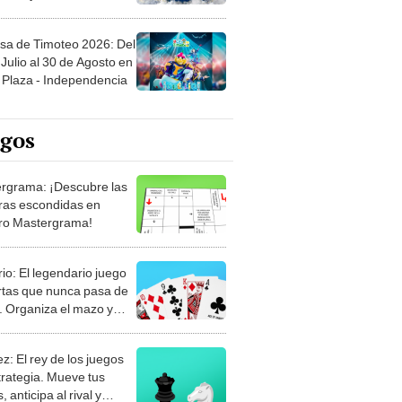
sa de Timoteo 2026: Del
Julio al 30 de Agosto en
Plaza - Independencia
egos
rgrama: ¡Descubre las
ras escondidas en
ro Mastergrama!
rio: El legendario juego
rtas que nunca pasa de
 Organiza el mazo y
stra tu habilidad.
z: El rey de los juegos
trategia. Mueve tus
, anticipa al rival y