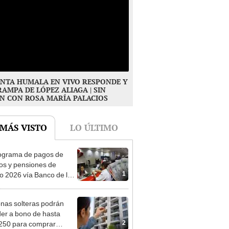
NTA HUMALA EN VIVO RESPONDE Y
RAMPA DE LÓPEZ ALIAGA | SIN
N CON ROSA MARÍA PALACIOS
 MÁS VISTO
LO ÚLTIMO
ograma de pagos de
os y pensiones de
1
o 2026 vía Banco de la
n: conoce las fechas de
ito
nas solteras podrán
er a bono de hasta
2
250 para comprar