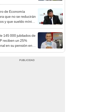
nda tras nuevo
mento
tro de Economía
ra que no se reducirán
3
dos y que sueldo mínimo
mentará en dos etapas
e 145 000 jubilados de
P reciben un 25%
4
onal en su pensión en
o