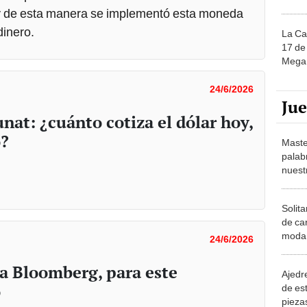
y de esta manera se implementó esta moneda
inero.
La Ca
17 de 
Mega 
24/6/2026
Ju
nat: ¿cuánto cotiza el dólar hoy,
o?
Maste
palab
nuest
Solita
de ca
moda.
24/6/2026
demue
ía Bloomberg, para este
Ajedre
o
de es
piezas