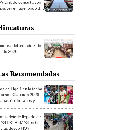
? Link de consulta con
ara ver en qué fondo de
ones estás
lincaturas
ncatura del sábado 8 de
o de 2026
tas Recomendadas
os de Liga 1 en la fecha
 Torneo Clausura 2026:
amación, horarios y
 ver
hi advierte llegada de
IAS EXTREMAS en 65
ncias desde HOY