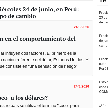
Te 
iércoles 24 de junio, en Perú:
Preci
ipo de cambio
23 de
de ca
canal
24/6/2026
Precio
en en el comportamiento del
de ju
cambi
canal
r influyen dos factores. El primero es la
Precio
la nación referente del dólar, Estados Unidos. Y
cuánto
que consiste en “una sensación de riesgo”.
Perú 
Esto 
24/6/2026
casa 
COMA
oco" a los dólares?
otros 
NOR
tro país se utiliza el término "coco" para
¿Cómo