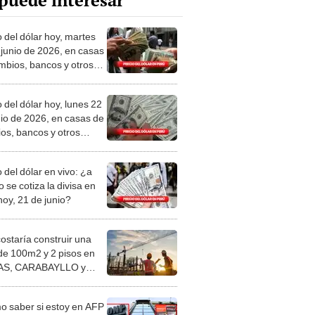
puede interesar
o del dólar hoy, martes
 junio de 2026, en casas
mbios, bancos y otros
es
 del dólar hoy, lunes 22
nio de 2026, en casas de
os, bancos y otros
es
 del dólar en vivo: ¿a
 se cotiza la divisa en
hoy, 21 de junio?
costaría construir una
de 100m2 y 2 pisos en
S, CARABAYLLO y
distritos de LIMA
TE
 saber si estoy en AFP