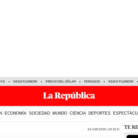
OYS
KENJI FUJIMORI
PRECIO DEL DÓLAR
FERIADOS
KEIKO FUJIMORI
N
ECONOMÍA
SOCIEDAD
MUNDO
CIENCIA
DEPORTES
ESPECTÁCU
TE R
24 Jun 2026 | 18:32 h