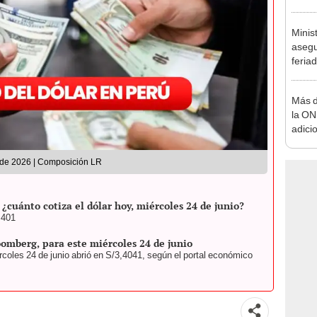
vivie
regla
Minis
asegu
feria
se au
Más d
la ON
adici
agost
o de 2026 | Composición LR
¿cuánto cotiza el dólar hoy, miércoles 24 de junio?
,401
oomberg, para este miércoles 24 de junio
rcoles 24 de junio abrió en S/3,4041, según el portal económico