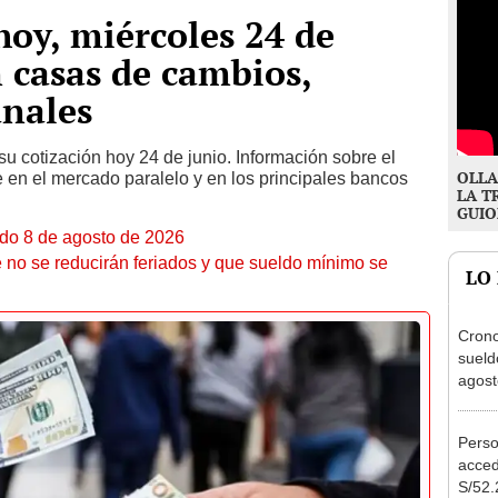
hoy, miércoles 24 de
n casas de cambios,
anales
su cotización hoy 24 de junio. Información sobre el
OLLA
en el mercado paralelo y en los principales bancos
LA T
GUIO
ado 8 de agosto de 2026
 no se reducirán feriados y que sueldo mínimo se
LO
Cron
sueld
agost
Nació
depós
Perso
acced
S/52.