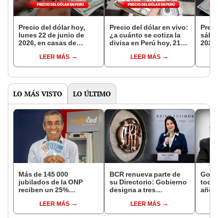
Precio del dólar hoy,
Precio del dólar en vivo:
Preci
lunes 22 de junio de
¿a cuánto se cotiza la
sábad
2026, en casas de
divisa en Perú hoy, 21
2026,
cambios, bancos y
de junio?
camb
LEER MÁS
LEER MÁS
otros canales
otros
LO MÁS VISTO
LO ÚLTIMO
Más de 145 000
BCR renueva parte de
Gobi
jubilados de la ONP
su Directorio: Gobierno
todos
reciben un 25%
designa a tres
año a
adicional en su pensión
representantes del
excep
LEER MÁS
LEER MÁS
en agosto
Ejecutivo
Navi