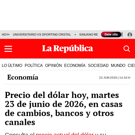
HOY
UNIVERSITARIO VS SPORTING CRISTAL
SINUANO RESULTADOS HOY
CA
LO ÚLTIMO
POLÍTICA
OPINIÓN
ECONOMÍA
SOCIEDAD
MUNDO
CIE
Economía
23 Jun 2026 | 14:34 h
Precio del dólar hoy, martes
23 de junio de 2026, en casas
de cambios, bancos y otros
canales