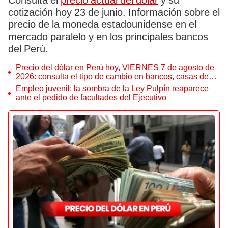
Consulta el
precio actual del dólar
y su
cotización hoy 23 de junio. Información sobre el
precio de la moneda estadounidense en el
mercado paralelo y en los principales bancos
del Perú.
Precio del dólar en Perú hoy, VIERNES 7 de agosto de
2026: consulta el tipo de cambio en bancos, casas de
cambio y plataformas digitales
Empleo juvenil: la sombra de la Ley Pulpín reaparece
ante el pedido de facultades del Ejecutivo