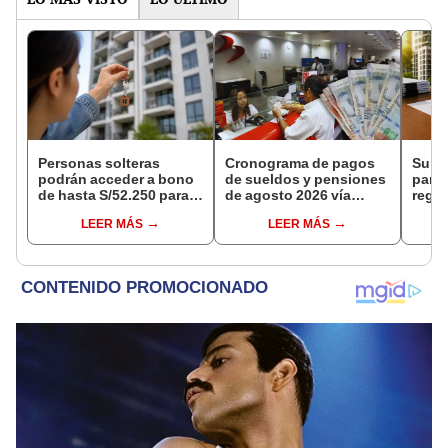
Personas solteras
Cronograma de pagos
Suna
podrán acceder a bono
de sueldos y pensiones
para 
de hasta S/52.250 para
de agosto 2026 vía
regl
comprar vivienda tras
Banco de la Nación:
edifi
LEER MÁS
LEER MÁS
nuevo reglamento
conoce las fechas de
podrá
depósito
trámi