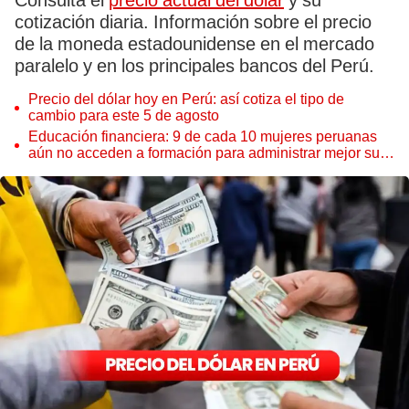
Consulta el
precio actual del dólar
y su
cotización diaria. Información sobre el precio
de la moneda estadounidense en el mercado
paralelo y en los principales bancos del Perú.
Precio del dólar hoy en Perú: así cotiza el tipo de
cambio para este 5 de agosto
Educación financiera: 9 de cada 10 mujeres peruanas
aún no acceden a formación para administrar mejor su
dinero