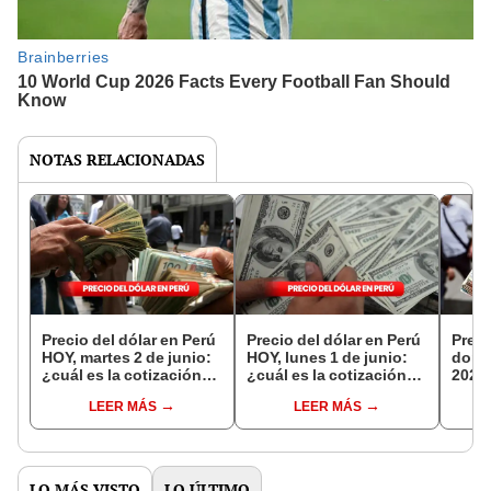
NOTAS RELACIONADAS
Precio del dólar en Perú
Precio del dólar en Perú
Preci
HOY, martes 2 de junio:
HOY, lunes 1 de junio:
domi
¿cuál es la cotización
¿cuál es la cotización
2026,
del tipo de cambio?
del tipo de cambio?
camb
LEER MÁS
LEER MÁS
otros
LO MÁS VISTO
LO ÚLTIMO