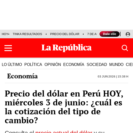
HOY
TINKA RESULTADOS
PRECIO DEL DÓLAR
7 DE AGOSTO
OLLANTA H
LO ÚLTIMO
POLÍTICA
OPINIÓN
ECONOMÍA
SOCIEDAD
MUNDO
CIE
Economía
03 Jun 2026 | 15:38 h
Precio del dólar en Perú HOY,
miércoles 3 de junio: ¿cuál es
la cotización del tipo de
cambio?