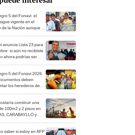
puede interesar
gro 5 del Fonavi: el
sigue vigente en el
 de la Nación aunque el
grama terminó ¿cómo
er al cobro?
i anuncia Lista 23 para
bre: si aún no recibiste
go ahora podrías ser
iciario ¿cómo saber si
 incluido?
egro 5 del Fonavi 2026:
ocumentos deben
ntar los herederos de
stas fallecidos para
r en Banco de la Nación
costaría construir una
de 100m2 y 2 pisos en
S, CARABAYLLO y
distritos de LIMA
TE
 saber si estoy en AFP