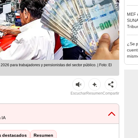
Nació
depós
MEF c
SUNAT
Tribu
¿Se p
cuent
mismo
sobre 
26 para trabajadores y pensionistas del sector público. | Foto: El
billet
Escuchar
Resumen
Compartir
 IA
s destacados
Resumen