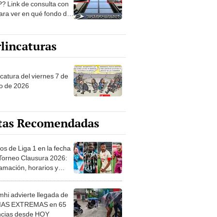
? Link de consulta con
ara ver en qué fondo de
ones estás
lincaturas
catura del viernes 7 de
o de 2026
tas Recomendadas
os de Liga 1 en la fecha
 Torneo Clausura 2026:
amación, horarios y
 ver
hi advierte llegada de
IAS EXTREMAS en 65
ncias desde HOY