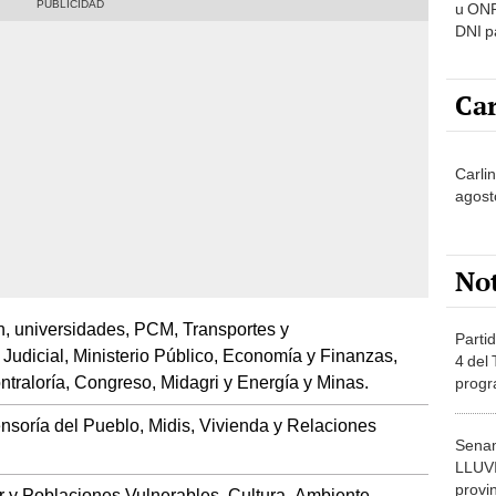
u ONP
DNI p
pensi
Car
Carlin
agost
No
, universidades, PCM, Transportes y
Partid
udicial, Ministerio Público, Economía y Finanzas,
4 del
ontraloría, Congreso, Midagri y Energía y Minas.
progr
dónde
ensoría del Pueblo, Midis, Vivienda y Relaciones
Senam
LLUV
provi
 y Poblaciones Vulnerables, Cultura, Ambiente,