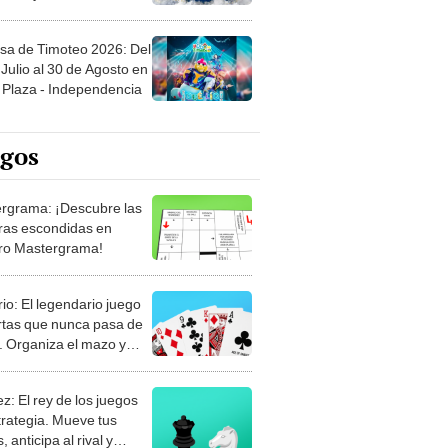
sa de Timoteo 2026: Del
Julio al 30 de Agosto en
Plaza - Independencia
egos
rgrama: ¡Descubre las
ras escondidas en
ro Mastergrama!
rio: El legendario juego
rtas que nunca pasa de
 Organiza el mazo y
stra tu habilidad.
z: El rey de los juegos
trategia. Mueve tus
, anticipa al rival y