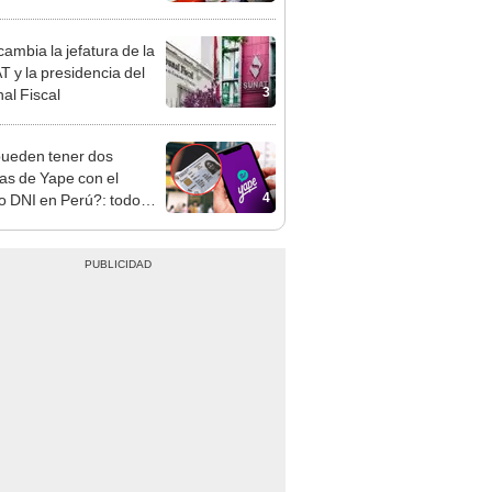
n: conoce las fechas de
ito
ambia la jefatura de la
 y la presidencia del
3
nal Fiscal
ueden tener dos
as de Yape con el
4
 DNI en Perú?: todo
la actualización de la
era digital en 2025