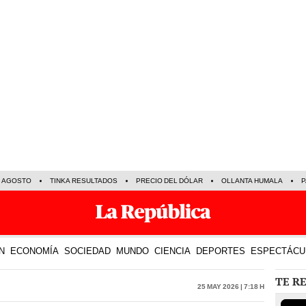
E AGOSTO
TINKA RESULTADOS
PRECIO DEL DÓLAR
OLLANTA HUMALA
P
N
ECONOMÍA
SOCIEDAD
MUNDO
CIENCIA
DEPORTES
ESPECTÁCU
TE R
25 May 2026 | 7:18 h