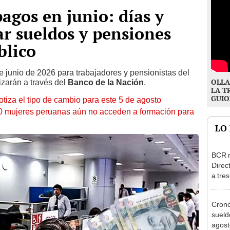
gos en junio: días y
ar sueldos y pensiones
blico
 junio de 2026 para trabajadores y pensionistas del
OLLA
izarán a través del
Banco de la Nación
.
LA T
GUIO
otiza el tipo de cambio para este 5 de agosto
10 mujeres peruanas aún no acceden a formación para
LO
BCR r
Direc
a tre
Ejecu
Cron
sueld
agost