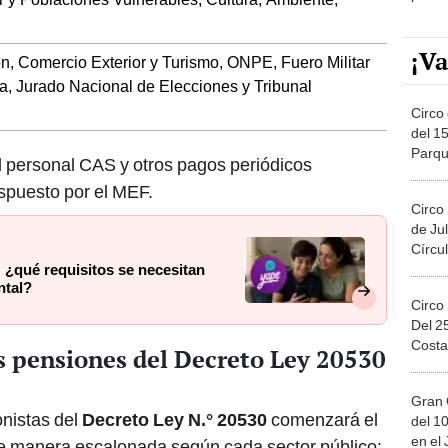
¡Va
, Comercio Exterior y Turismo, ONPE, Fuero Militar
cia, Jurado Nacional de Elecciones y Tribunal
Circo 
del 15
Parqu
l personal CAS y otros pagos periódicos
Migue
ispuesto por el MEF.
Circo
de Jul
Círcul
 ¿qué requisitos se necesitan
ntal?
Circo
Del 2
Costa
s pensiones del Decreto Ley 20530
Gran 
onistas del
Decreto Ley N.° 20530
comenzará el
del 10
en el
 de manera escalonada según cada sector público: