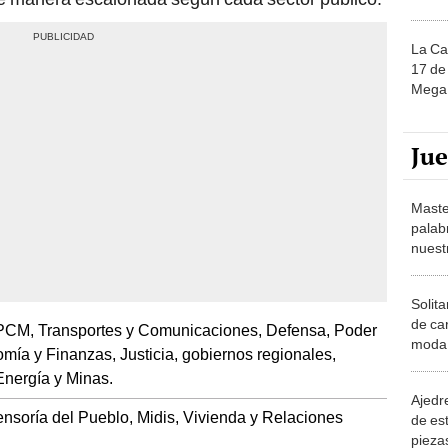
La Ca
17 de 
Mega 
Ju
Maste
palab
nuest
Solita
de ca
PCM, Transportes y Comunicaciones, Defensa, Poder
moda.
omía y Finanzas, Justicia, gobiernos regionales,
demue
Energía y Minas.
Ajedre
fensoría del Pueblo, Midis, Vivienda y Relaciones
de es
piezas