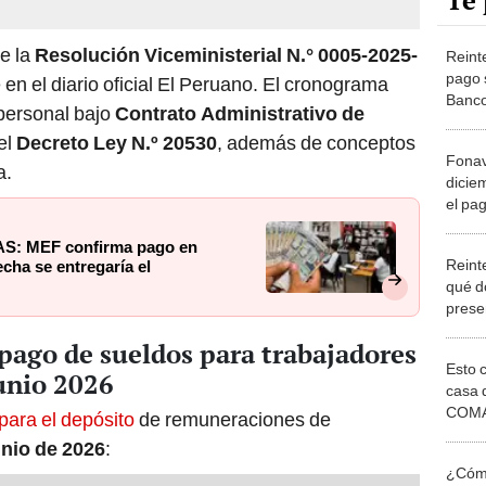
Te 
e la
Resolución Viceministerial N.° 0005-2025-
Reinte
pago 
en el diario oficial El Peruano. El cronograma
Banco
personal bajo
Contrato Administrativo de
crono
el
Decreto Ley N.º 20530
, además de conceptos
acced
Fonav
a.
diciem
el pa
benef
CAS: MEF confirma pago en
estás
Reint
echa se entregaría el
qué d
prese
fonavi
pago de sueldos para trabajadores
cobra
Esto 
junio 2026
casa 
COMA
para el depósito
de remuneraciones de
otros 
unio de 2026
:
NOR
¿Cómo