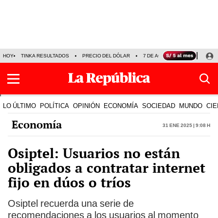
HOY
TINKA RESULTADOS
PRECIO DEL DÓLAR
7 DE AGOSTO
OLLANTA H
LO ÚLTIMO
POLÍTICA
OPINIÓN
ECONOMÍA
SOCIEDAD
MUNDO
CIE
Economía
31 Ene 2025 | 9:08 h
Osiptel: Usuarios no están
obligados a contratar internet
fijo en dúos o tríos
Osiptel recuerda una serie de
recomendaciones a los usuarios al momento