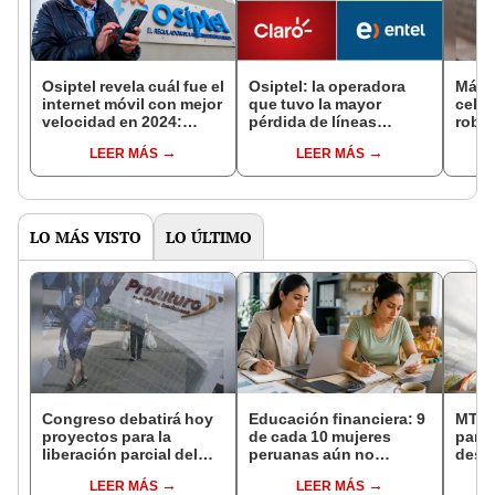
Osiptel revela cuál fue el
Osiptel: la operadora
Más d
internet móvil con mejor
que tuvo la mayor
celul
velocidad en 2024:
pérdida de líneas
roba
organismo supervisa
móviles en 2024
LEER MÁS
LEER MÁS
servicios de
telecomunicaciones en
Perú
LO MÁS VISTO
LO ÚLTIMO
Congreso debatirá hoy
Educación financiera: 9
MTC 
proyectos para la
de cada 10 mujeres
para 
liberación parcial del
peruanas aún no
desar
fondo de AFP
acceden a formación
anch
LEER MÁS
LEER MÁS
para administrar mejor