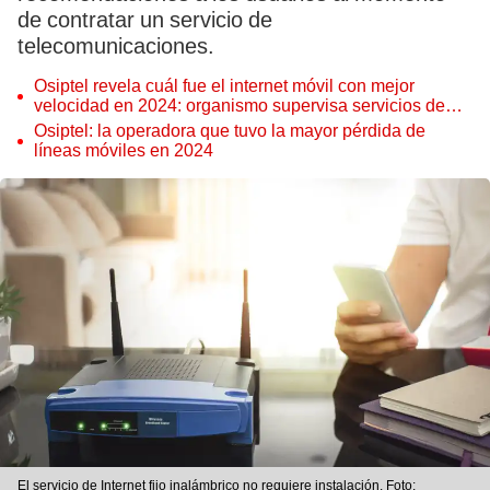
de contratar un servicio de
telecomunicaciones.
Osiptel revela cuál fue el internet móvil con mejor
velocidad en 2024: organismo supervisa servicios de
telecomunicaciones en Perú
Osiptel: la operadora que tuvo la mayor pérdida de
líneas móviles en 2024
El servicio de Internet fijo inalámbrico no requiere instalación. Foto: