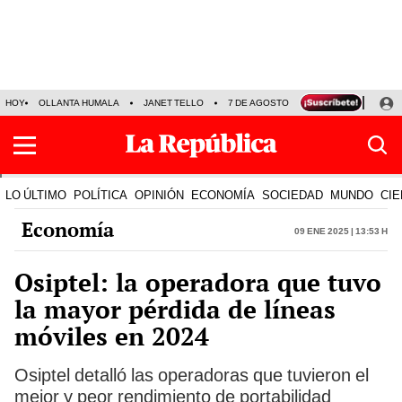
HOY
OLLANTA HUMALA
JANET TELLO
7 DE AGOSTO
TINKA RESULTADOS
LO ÚLTIMO
POLÍTICA
OPINIÓN
ECONOMÍA
SOCIEDAD
MUNDO
CIE
Economía
09 Ene 2025 | 13:53 h
Osiptel: la operadora que tuvo
la mayor pérdida de líneas
móviles en 2024
Osiptel detalló las operadoras que tuvieron el
mejor y peor rendimiento de portabilidad