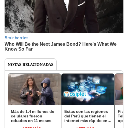
NOTAS RELACIONADAS
Más de 1.4 millones de
Estas son las regiones
Fibra
celulares fueron
del Perú que tienen el
Telef
robados en 11 meses
internet más rápido en
opera
noviembre, según
pisa 