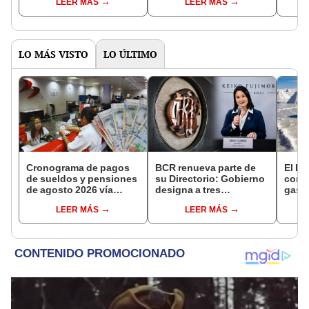
LEER MÁS
LEER MÁS
ranking de Osiptel
LO MÁS VISTO
LO ÚLTIMO
Cronograma de pagos
BCR renueva parte de
El Li
de sueldos y pensiones
su Directorio: Gobierno
como
de agosto 2026 vía
designa a tres
gasol
Banco de la Nación:
representantes del
rodar
LEER MÁS
LEER MÁS
conoce las fechas de
Ejecutivo
depósito