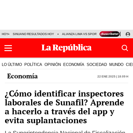
HOY
SINUANO RESULTADOS HOY
ALIANZA LIMA VS SPORT BOYS
JORGE MES
LO ÚLTIMO
POLÍTICA
OPINIÓN
ECONOMÍA
SOCIEDAD
MUNDO
CIE
Economía
22 Ene 2025 | 18:09 h
¿Cómo identificar inspectores
laborales de Sunafil? Aprende
a hacerlo a través del app y
evita suplantaciones