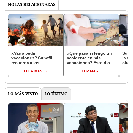
NOTAS RELACIONADAS
¿Vas a pedir
¿Qué pasa si tengo un
Sunaf
vacaciones? Sunafil
accidente en mis
la app
recuerda a los
vacaciones? Esto dicen
cham
trabajadores sus
las leyes laborales del
compr
LEER MÁS
LEER MÁS
derechos y beneficios
Perú
plani
durante el verano 2025
LO MÁS VISTO
LO ÚLTIMO