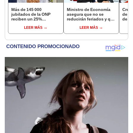
Más de 145 000
Ministro de Economía
Cron
jubilados de la ONP
asegura que no se
de s
reciben un 25%
reducirán feriados y que
de ag
adicional en su pensión
sueldo mínimo se
Banco
LEER MÁS
LEER MÁS
en agosto
aumentará en dos
conoc
etapas
depó