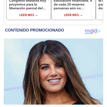
Congreso debatirá hoy
Educación financiera: 9
MTC 
proyectos para la
de cada 10 mujeres
para 
liberación parcial del
peruanas aún no
desar
fondo de AFP
acceden a formación
anch
LEER MÁS
LEER MÁS
para administrar mejor
su dinero