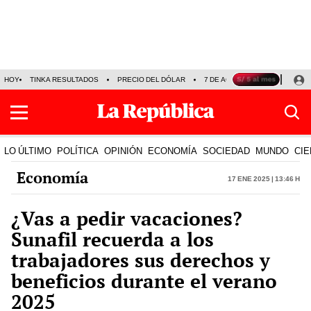
HOY
TINKA RESULTADOS
PRECIO DEL DÓLAR
7 DE AGOSTO
OLLANTA H
LO ÚLTIMO
POLÍTICA
OPINIÓN
ECONOMÍA
SOCIEDAD
MUNDO
CIE
Economía
17 Ene 2025 | 13:46 h
¿Vas a pedir vacaciones?
Sunafil recuerda a los
trabajadores sus derechos y
beneficios durante el verano
2025