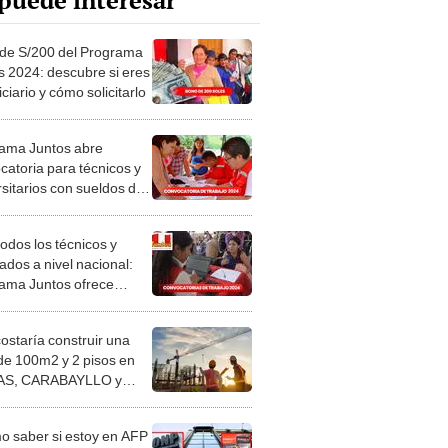
puede interesar
de S/200 del Programa
s 2024: descubre si eres
ciario y cómo solicitarlo
ama Juntos abre
catoria para técnicos y
rsitarios con sueldos de
 S/7.000
odos los técnicos y
ados a nivel nacional:
ama Juntos ofrece
atos CAS con sueldos de
 S/ 6.500
costaría construir una
de 100m2 y 2 pisos en
S, CARABAYLLO y
distritos de LIMA
TE
 saber si estoy en AFP