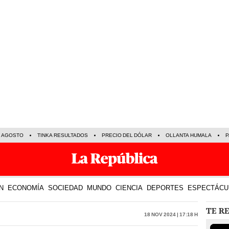
E AGOSTO
TINKA RESULTADOS
PRECIO DEL DÓLAR
OLLANTA HUMALA
P
N
ECONOMÍA
SOCIEDAD
MUNDO
CIENCIA
DEPORTES
ESPECTÁCU
TE R
18 Nov 2024 | 17:18 h