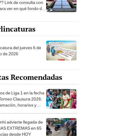
? Link de consulta con
ara ver en qué fondo de
ones estás
lincaturas
ncatura del jueves 6 de
o de 2026
tas Recomendadas
os de Liga 1 en la fecha
 Torneo Clausura 2026:
amación, horarios y
 ver
hi advierte llegada de
IAS EXTREMAS en 65
ncias desde HOY