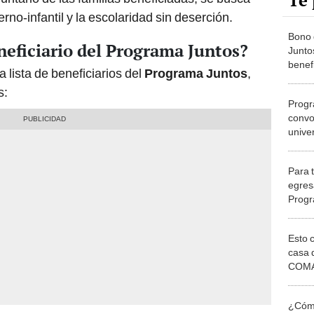
Te 
rno-infantil y la escolaridad sin deserción.
Bono 
neficiario del Programa Juntos?
Junto
benefi
 lista de beneficiarios del
Programa Juntos
,
s:
Progr
convo
unive
hasta
Para t
egres
Progr
contr
hasta
Esto 
casa 
COMA
otros 
NOR
¿Cómo