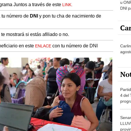
u ONP
rograma Juntos a través de este
LINK.
DNI p
pensi
ca tu número de
DNI
y pon tu cha de nacimiento de
Car
te mostrará si estás afiliado o no.
eficiario en este
con tu número de DNI
Carli
ENLACE
agost
No
Partid
4 del
progr
dónde
Senam
LLUV
provi