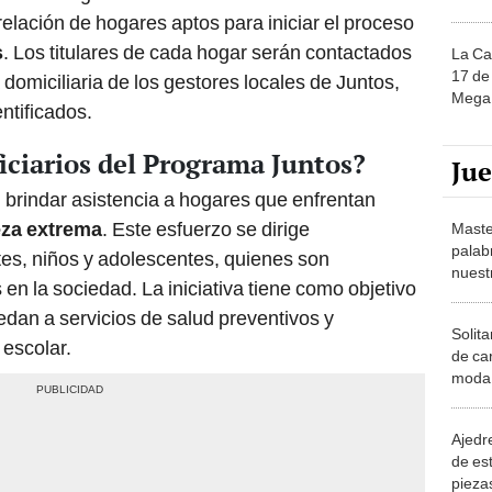
relación de hogares aptos para iniciar el proceso
s
. Los titulares de cada hogar serán contactados
La Ca
17 de 
a domiciliaria de los gestores locales de Juntos,
Mega 
ntificados.
iciarios del Programa Juntos?
Ju
 brindar asistencia a hogares que enfrentan
za extrema
. Este esfuerzo se dirige
Maste
palab
es, niños y adolescentes, quienes son
nuest
en la sociedad. La iniciativa tiene como objetivo
dan a servicios de salud preventivos y
Solita
 escolar.
de ca
moda.
demue
Ajedre
de es
piezas