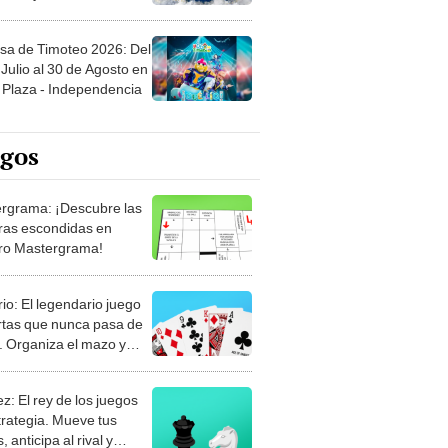
sa de Timoteo 2026: Del
Julio al 30 de Agosto en
Plaza - Independencia
egos
rgrama: ¡Descubre las
ras escondidas en
ro Mastergrama!
rio: El legendario juego
rtas que nunca pasa de
 Organiza el mazo y
stra tu habilidad.
z: El rey de los juegos
trategia. Mueve tus
, anticipa al rival y