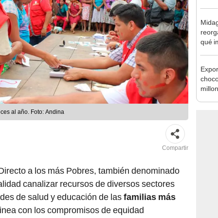
Nació
depós
Midag
reorg
qué i
cambi
Expor
choco
millo
octub
ces al año. Foto: Andina
Compartir
Directo a los más Pobres, también denominado
alidad canalizar recursos de diversos sectores
ades de salud y educación de las
familias más
alinea con los compromisos de equidad