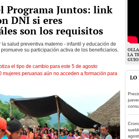
l Programa Juntos: link
on DNI si eres
áles son los requisitos
la salud preventiva materno - infantil y educación de
OLLA
 promueve su participación activa de los beneficiarios.
LA T
GUIO
otiza el tipo de cambio para este 5 de agosto
10 mujeres peruanas aún no acceden a formación para
LO
Preci
jueve
consu
banco
plata
Cron
sueld
agost