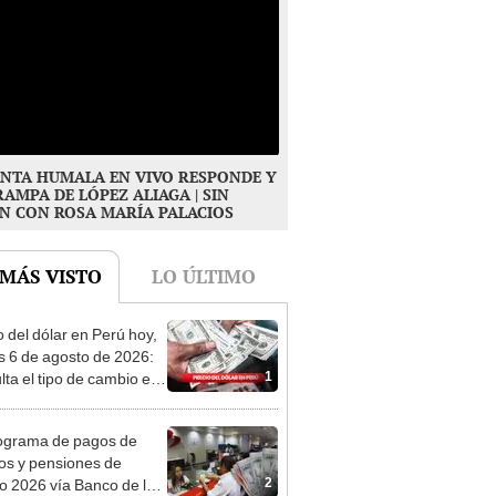
NTA HUMALA EN VIVO RESPONDE Y
RAMPA DE LÓPEZ ALIAGA | SIN
N CON ROSA MARÍA PALACIOS
 MÁS VISTO
LO ÚLTIMO
o del dólar en Perú hoy,
s 6 de agosto de 2026:
1
lta el tipo de cambio en
s, casas de cambio y
formas digitales
ograma de pagos de
os y pensiones de
2
o 2026 vía Banco de la