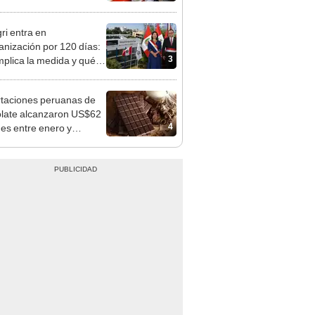
n: conoce las fechas de
ito
ri entra en
anización por 120 días:
3
mplica la medida y qué
os podrían venir
taciones peruanas de
late alcanzaron US$62
4
nes entre enero y
re, según Adex