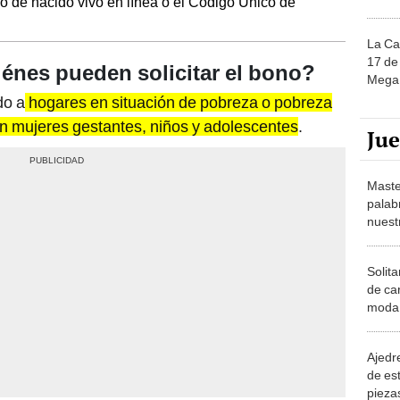
do de nacido vivo en línea o el Código Único de
La Ca
17 de 
énes pueden solicitar el bono?
Mega 
do a
hogares en situación de pobreza o pobreza
en mujeres gestantes, niños y adolescentes
.
Ju
Maste
palab
nuest
Solita
de ca
moda.
demue
Ajedre
de es
piezas