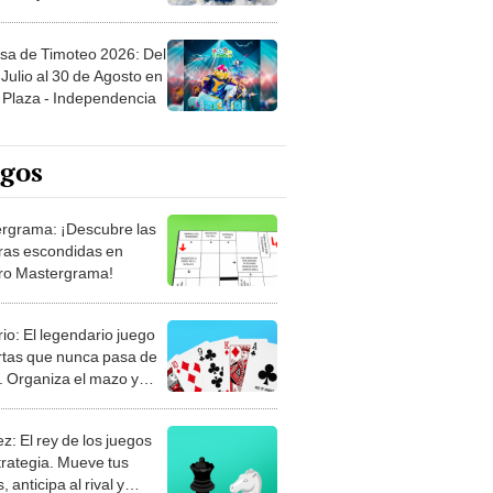
sa de Timoteo 2026: Del
Julio al 30 de Agosto en
Plaza - Independencia
egos
rgrama: ¡Descubre las
ras escondidas en
ro Mastergrama!
rio: El legendario juego
rtas que nunca pasa de
 Organiza el mazo y
stra tu habilidad.
z: El rey de los juegos
trategia. Mueve tus
, anticipa al rival y