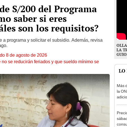
e S/200 del Programa
mo saber si eres
áles son los requisitos?
e a programa y solicitar el subsidio. Además, revisa
OLLA
ago.
LA T
GUIO
ado 8 de agosto de 2026
 no se reducirán feriados y que sueldo mínimo se
LO
Más d
la ON
adici
agost
Preci
sábad
consu