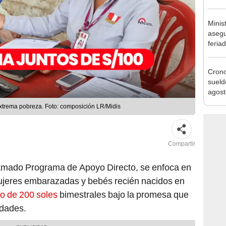
banco
plata
Minis
asegu
feria
se au
Cron
sueld
agost
Nació
extrema pobreza. Foto: composición LR/Midis
depós
Compartir
lamado Programa de Apoyo Directo, se enfoca en
ujeres embarazadas y bebés recién nacidos en
no de 200 soles
bimestrales bajo la promesa que
idades.