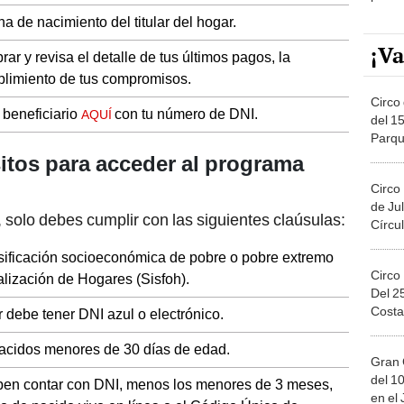
a de nacimiento del titular del hogar.
¡Va
rar y revisa el detalle de tus últimos pagos, la
plimiento de tus compromisos.
Circo 
 beneficiario
con tu número de DNI.
AQUÍ
del 15
Parqu
Migue
itos para acceder al programa
Circo
de Jul
, solo debes cumplir con las siguientes claúsulas:
Círcul
sificación socioeconómica de pobre o pobre extremo
Circo
lización de Hogares (Sisfoh).
Del 2
Costa
r debe tener DNI azul o electrónico.
acidos menores de 30 días de edad.
Gran 
del 10
ben contar con DNI, menos los menores de 3 meses,
en el