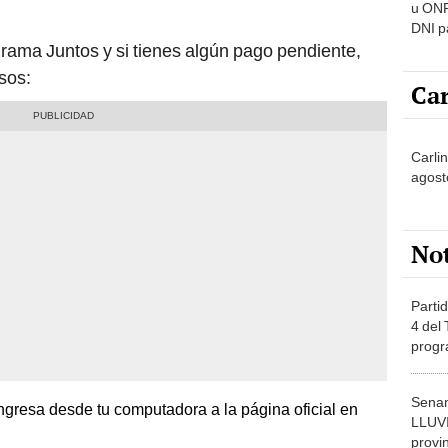
u ONP
DNI p
pensi
grama Juntos y si tienes algún pago pendiente,
sos:
Car
Carli
agost
No
Partid
4 del
progr
dónde
Senam
ngresa desde tu computadora a la página oficial en
LLUV
provi