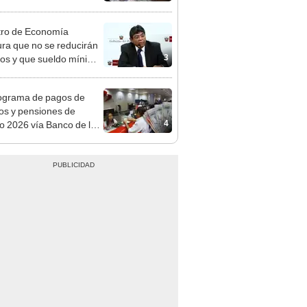
s, casas de cambio y
formas digitales
tro de Economía
ra que no se reducirán
3
dos y que sueldo mínimo
mentará en dos etapas
ograma de pagos de
os y pensiones de
4
o 2026 vía Banco de la
n: conoce las fechas de
ito