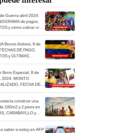
puede interesar
de Guerra abril 2024:
OGRAMA de pagos,
S y cómo cobrar vía
ma Patria
 Bonos Activos, 8 de
: FECHAS DE PAGO,
OS y ÚLTIMAS
CIAS
r Bono Especial, 8 de
L 2024: MONTO
ALIZADO, FECHA DE
 y ÚLTIMAS NOTICIAS
costaría construir una
de 100m2 y 2 pisos en
S, CARABAYLLO y
distritos de LIMA
TE
 saber si estoy en AFP