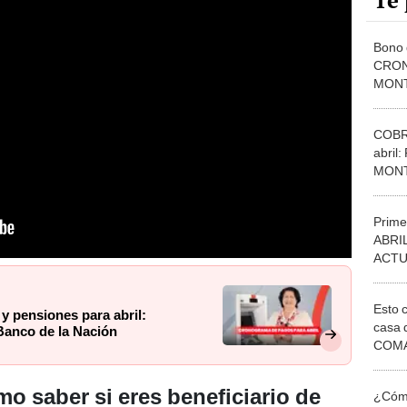
Te 
Bono 
CRON
MONTO
Siste
COBRA
abril
MONT
NOTI
Prime
ABRI
ACTU
PAGO
Esto 
 pensiones para abril:
casa 
Banco de la Nación
COMA
otros 
NOR
 saber si eres beneficiario de
¿Cómo