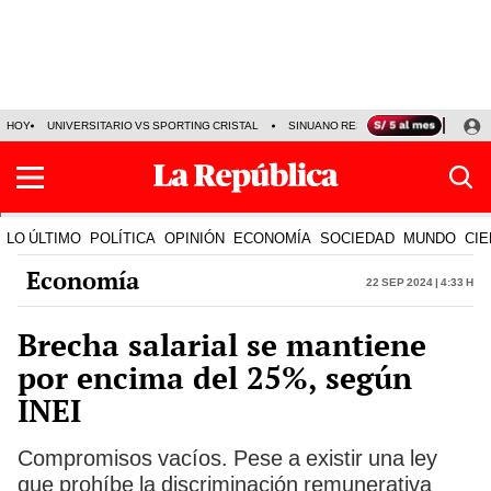
HOY
UNIVERSITARIO VS SPORTING CRISTAL
SINUANO RESULTADOS HOY
CA
LO ÚLTIMO
POLÍTICA
OPINIÓN
ECONOMÍA
SOCIEDAD
MUNDO
CIE
Economía
22 Sep 2024 | 4:33 h
Brecha salarial se mantiene
por encima del 25%, según
INEI
Compromisos vacíos. Pese a existir una ley
que prohíbe la discriminación remunerativa