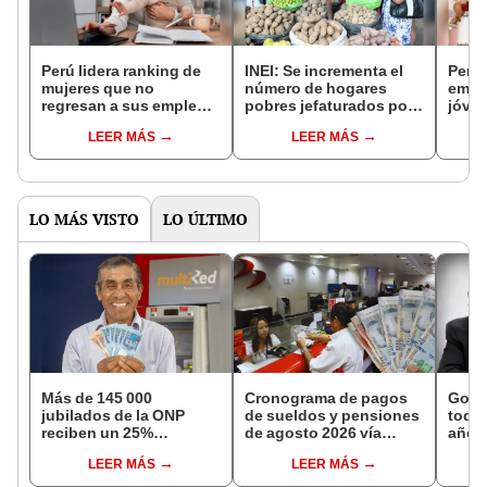
Perú lidera ranking de
INEI: Se incrementa el
Perú 
mujeres que no
número de hogares
empr
regresan a sus empleos
pobres jefaturados por
jóven
después de convertirse
mujeres
LEER MÁS
LEER MÁS
en madres
LO MÁS VISTO
LO ÚLTIMO
Más de 145 000
Cronograma de pagos
Gobi
jubilados de la ONP
de sueldos y pensiones
todos
reciben un 25%
de agosto 2026 vía
año a
adicional en su pensión
Banco de la Nación:
excep
LEER MÁS
LEER MÁS
en agosto
conoce las fechas de
Navi
depósito