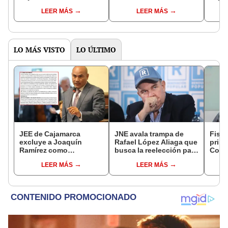
mutil
LEER MÁS
LEER MÁS
heri
LO MÁS VISTO
LO ÚLTIMO
JEE de Cajamarca
JNE avala trampa de
Fisca
excluye a Joaquín
Rafael López Aliaga que
prisi
Ramírez como
busca la reelección para
Colc
candidato a gobernador
la Municipalidad de
nego
LEER MÁS
LEER MÁS
regional por ocultar
Lima
incom
sentencia
ideol