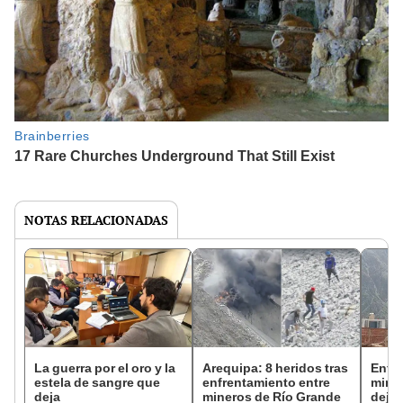
NOTAS RELACIONADAS
La guerra por el oro y la
Arequipa: 8 heridos tras
Enfr
estela de sangre que
enfrentamiento entre
mine
deja
mineros de Río Grande
deja