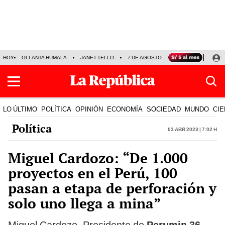
HOY
OLLANTA HUMALA
JANET TELLO
7 DE AGOSTO
TINKA RESULTADOS
LO ÚLTIMO
POLÍTICA
OPINIÓN
ECONOMÍA
SOCIEDAD
MUNDO
CIE
Política
03 Abr 2023 | 7:02 h
Miguel Cardozo: “De 1.000
proyectos en el Perú, 100
pasan a etapa de perforación y
solo uno llega a mina”