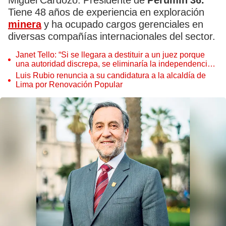
Miguel Cardozo. Presidente de
Perumin 36.
Tiene 48 años de experiencia en exploración
minera
y ha ocupado cargos gerenciales en
diversas compañías internacionales del sector.
Janet Tello: “Si se llegara a destituir a un juez porque
una autoridad discrepa, se eliminaría la independencia
judicial”
Luis Rubio renuncia a su candidatura a la alcaldía de
Lima por Renovación Popular