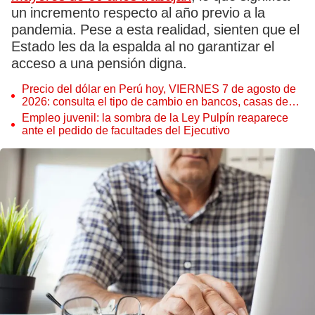
un incremento respecto al año previo a la
pandemia. Pese a esta realidad, sienten que el
Estado les da la espalda al no garantizar el
acceso a una pensión digna.
Precio del dólar en Perú hoy, VIERNES 7 de agosto de
2026: consulta el tipo de cambio en bancos, casas de
cambio y plataformas digitales
Empleo juvenil: la sombra de la Ley Pulpín reaparece
ante el pedido de facultades del Ejecutivo