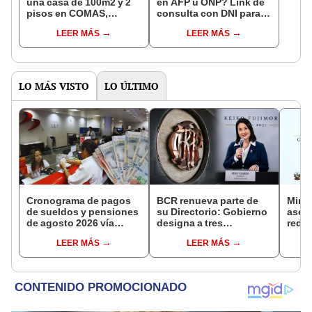
una casa de 100m2 y 2
en AFP u ONP? Link de
pisos en COMAS,
consulta con DNI para
CARABAYLLO y otros
ver en qué fondo de
LEER MÁS
LEER MÁS
distritos de LIMA
pensiones estás
NORTE
LO MÁS VISTO
LO ÚLTIMO
Cronograma de pagos
BCR renueva parte de
Mini
de sueldos y pensiones
su Directorio: Gobierno
aseg
de agosto 2026 vía
designa a tres
reduc
Banco de la Nación:
representantes del
suel
LEER MÁS
LEER MÁS
conoce las fechas de
Ejecutivo
aume
depósito
etap