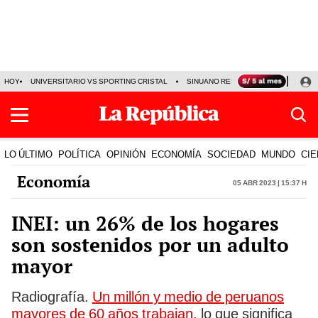
HOY
UNIVERSITARIO VS SPORTING CRISTAL
SINUANO RESULTADOS HOY
CA
LO ÚLTIMO
POLÍTICA
OPINIÓN
ECONOMÍA
SOCIEDAD
MUNDO
CIE
Economía
05 Abr 2023 | 15:37 h
INEI: un 26% de los hogares
son sostenidos por un adulto
mayor
Radiografía.
Un millón y medio de peruanos
mayores de 60 años trabajan
, lo que significa