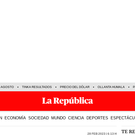
E AGOSTO
TINKA RESULTADOS
PRECIO DEL DÓLAR
OLLANTA HUMALA
P
N
ECONOMÍA
SOCIEDAD
MUNDO
CIENCIA
DEPORTES
ESPECTÁCU
TE R
28 Feb 2023 | 6:13 h