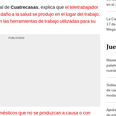
ral de
Cuatrecasas
, explica que
el teletrabajador
daño a la salud se produjo en el lugar del trabajo,
La Ca
on las herramientas de trabajo utilizadas para su
17 de 
Mega 
Ju
Maste
palab
nuest
Solita
de ca
moda.
demue
Ajedre
omésticos que no se produzcan a causa o con
de es
an en el lugar destinado al teletrabajo, no serán
piezas