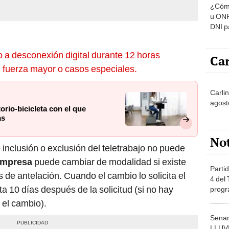
u ONP
DNI p
pensi
o a desconexión digital durante 12 horas
Car
o, fuerza mayor o casos especiales.
Carlin
agost
rio-bicicleta con el que
as
No
 inclusión o exclusión del teletrabajo no puede
empresa
puede cambiar de modalidad si existe
Partid
s de antelación. Cuando el cambio lo solicita el
4 del
ta 10 días después de la solicitud (si no hay
progr
dónde
 el cambio).
Senam
LLUV
provi