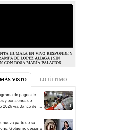
NTA HUMALA EN VIVO RESPONDE Y
RAMPA DE LÓPEZ ALIAGA | SIN
N CON ROSA MARÍA PALACIOS
 MÁS VISTO
LO ÚLTIMO
ograma de pagos de
os y pensiones de
1
o 2026 vía Banco de la
n: conoce las fechas de
ito
enueva parte de su
torio: Gobierno designa
2
s representantes del