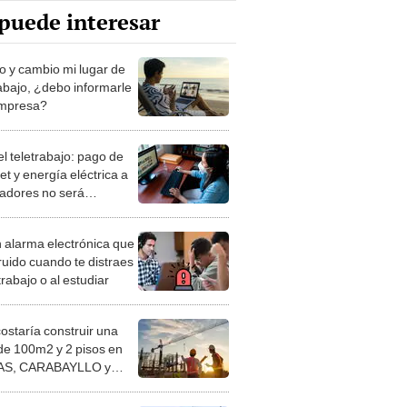
puede interesar
jo y cambio mi lugar de
rabajo, ¿debo informarle
empresa?
el teletrabajo: pago de
et y energía eléctrica a
jadores no será
torio
 alarma electrónica que
ruido cuando te distraes
trabajo o al estudiar
costaría construir una
de 100m2 y 2 pisos en
S, CARABAYLLO y
distritos de LIMA
TE
 saber si estoy en AFP