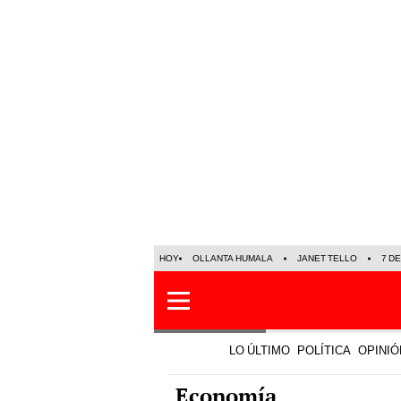
HOY
OLLANTA HUMALA
JANET TELLO
7 D
LO ÚLTIMO
POLÍTICA
OPINIÓ
Economía