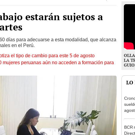
abajo estarán sujetos a
artes
60 días para adecuarse a esta modalidad, que alcanza
ales en el Perú.
OLLA
otiza el tipo de cambio para este 5 de agosto
LA T
10 mujeres peruanas aún no acceden a formación para
GUIO
LO
Cron
sueld
agost
Nació
depós
BCR r
Direc
a tre