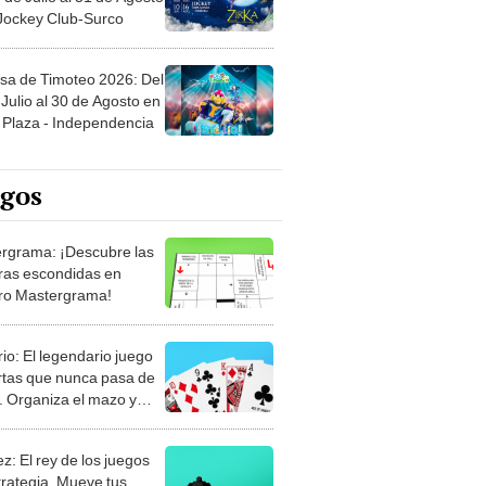
sa de Timoteo 2026: Del
Julio al 30 de Agosto en
Plaza - Independencia
egos
rgrama: ¡Descubre las
ras escondidas en
ro Mastergrama!
rio: El legendario juego
rtas que nunca pasa de
 Organiza el mazo y
stra tu habilidad.
z: El rey de los juegos
trategia. Mueve tus
, anticipa al rival y