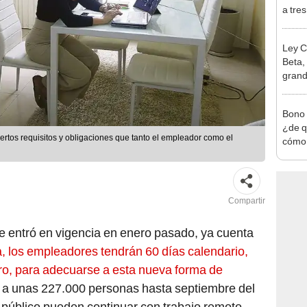
Ejecu
Ley C
Beta,
grand
perfi
impue
Bono 
¿de qu
ertos requisitos y obligaciones que tanto el empleador como el
cómo 
[GUÍ
Compartir
ue entró en vigencia en enero pasado, ya cuenta
a, los empleadores tendrán 60 días calendario,
ro, para adecuarse a esta nueva forma de
a unas 227.000 personas hasta septiembre del
r público pueden continuar con trabajo remoto