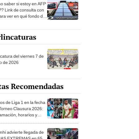
? Link de consulta con
ara ver en qué fondo de
ones estás
lincaturas
catura del viernes 7 de
o de 2026
tas Recomendadas
os de Liga 1 en la fecha
 Torneo Clausura 2026:
amación, horarios y
 ver
hi advierte llegada de
IAS EXTREMAS en 65
ncias desde HOY