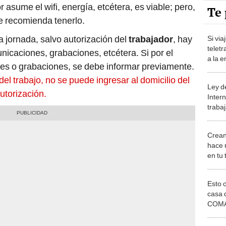
Te 
se recomienda tenerlo.
a jornada, salvo autorización del
trabajador
, hay
Si via
telet
icaciones, grabaciones, etcétera. Si por el
a la 
nes o grabaciones, se debe informar previamente.
del trabajo, no se puede ingresar al domicilio del
Ley d
utorización.
Intern
traba
obliga
Crean
hace 
en tu 
Esto 
casa 
COMA
otros 
NOR
¿Cómo