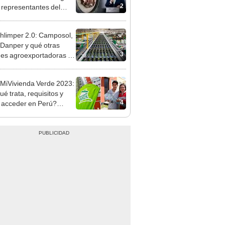
tivo
hlimper 2.0: Camposol,
 Danper y qué otras
3
es agroexportadoras se
lan con la reducción de
stos por 10 años
MiVivienda Verde 2023:
é trata, requisitos y
4
acceder en Perú?
A COMPLETA]