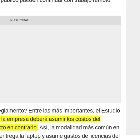
glamento? Entre las más importantes, el Estudio
la empresa deberá asumir los costos del
cto en contrario.
Así, la modalidad más común en
 entrega la laptop y asume gastos de licencias del
or asume el wifi, energía, etcétera, es viable; pero,