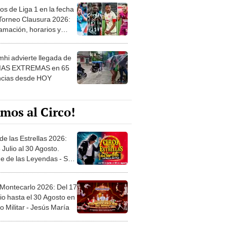
os de Liga 1 en la fecha
 Torneo Clausura 2026:
amación, horarios y
 ver
hi advierte llegada de
IAS EXTREMAS en 65
ncias desde HOY
mos al Circo!
de las Estrellas 2026:
 Julio al 30 Agosto.
e de las Leyendas - San
l
 Montecarlo 2026: Del 17
io hasta el 30 Agosto en
o Militar - Jesús María