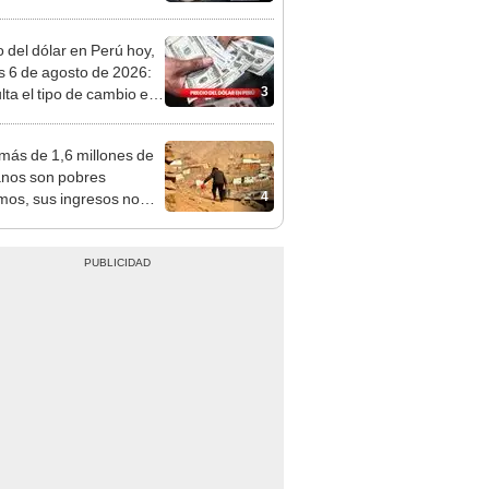
tivo
o del dólar en Perú hoy,
s 6 de agosto de 2026:
3
lta el tipo de cambio en
s, casas de cambio y
formas digitales
 más de 1,6 millones de
nos son pobres
4
mos, sus ingresos no
zan los S/260
ales en alimentos