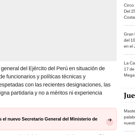
Circo
Del 2
Costa
Gran 
del 10
en el
La Ca
l general del Ejército del Perú en situación de
17 de 
Mega 
de funcionarios y políticas técnicas y
espetadas con las recientes designaciones, las
gna partidaria y no a méritos ni experiencia
Ju
Maste
palab
el nuevo Secretario General del Ministerio de
nuest