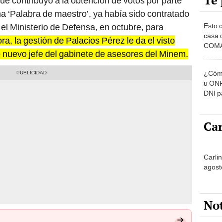
Te 
e contribuyó a la obtención de votos por parte
a ‘Palabra de maestro’, ya había sido contratado
Esto 
 el Ministerio de Defensa, en octubre, para
casa 
ra, la gestión de Palacios Pérez le da el visto
COMA
uevo jefe del gabinete de asesores del Minem.
otros 
NOR
¿Cómo
u ONP
DNI p
pensi
Car
Carlin
agost
No