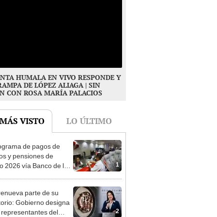
NTA HUMALA EN VIVO RESPONDE Y
RAMPA DE LÓPEZ ALIAGA | SIN
N CON ROSA MARÍA PALACIOS
 MÁS VISTO
LO ÚLTIMO
ograma de pagos de
os y pensiones de
1
o 2026 vía Banco de la
n: conoce las fechas de
ito
enueva parte de su
torio: Gobierno designa
2
s representantes del