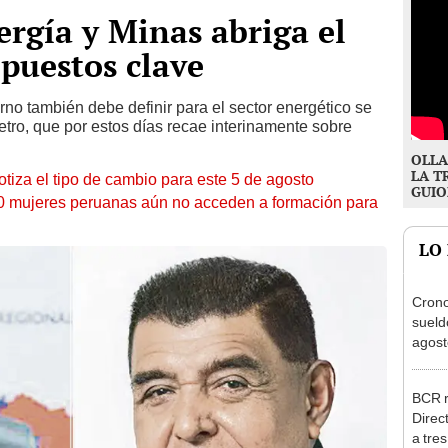
ergía y Minas abriga el
puestos clave
rno también debe definir para el sector energético se
tro, que por estos días recae interinamente sobre
OLLA
LA T
otiza el tipo de cambio para este 5 de agosto
GUIO
10 mujeres peruanas aún no acceden a formación para
LO
Cron
sueld
agost
Nació
depós
BCR r
Direc
a tre