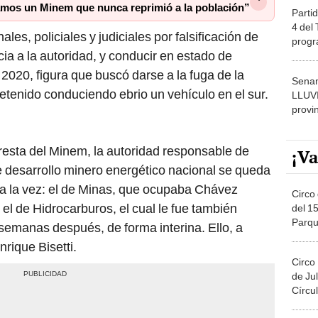
mos un Minem que nunca reprimió a la población”
Partid
4 del
es, policiales y judiciales por falsificación de
progr
ia a la autoridad, y conducir en estado de
dónde
 2020, figura que buscó darse a la fuga de la
Senam
detenido conduciendo ebrio un vehículo en el sur.
LLUV
provi
resta del Minem, la autoridad responsable de
¡Va
de desarrollo minero energético nacional se queda
 a la vez: el de Minas, que ocupaba Chávez
Circo 
el de Hidrocarburos, el cual le fue también
del 15
Parqu
semanas después, de forma interina. Ello, a
Migue
nrique Bisetti.
Circo
de Jul
Círcul