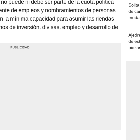
 no puede ni debe ser parte de la cuota política
Solita
uente de empleos y nombramientos de personas
de ca
moda.
sin la mínima capacidad para asumir las riendas
demue
nos de inversión, divisas, empleo y desarrollo de
Ajedre
de es
piezas
consi