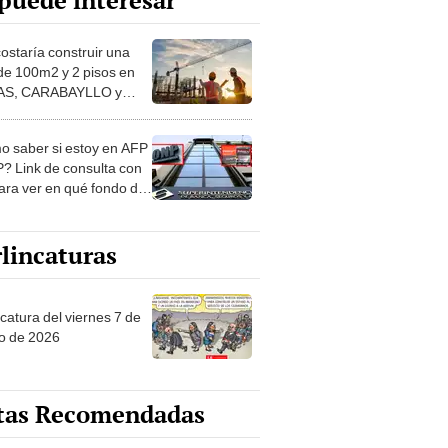
puede interesar
costaría construir una
de 100m2 y 2 pisos en
S, CARABAYLLO y
distritos de LIMA
TE
 saber si estoy en AFP
? Link de consulta con
ara ver en qué fondo de
ones estás
lincaturas
catura del viernes 7 de
o de 2026
tas Recomendadas