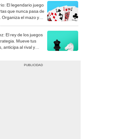
rio: El legendario juego
rtas que nunca pasa de
 Organiza el mazo y
stra tu habilidad.
z: El rey de los juegos
trategia. Mueve tus
, anticipa al rival y
gue el jaque mate.