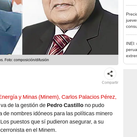
Ejecu
Preci
jueve
consu
banco
plata
INEI:
perua
extre
s. Foto: composición/difusión
alcan
mensu
Compartir
e Energía y Minas (Minem), Carlos Palacios Pérez,
va de la gestión de
Pedro Castillo
no pudo
ia de nombres idóneos para las políticas minero
Los puestos que sí pudieron asegurar, a su
 cerronista en el Minem.