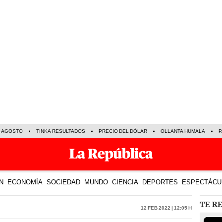
E AGOSTO
TINKA RESULTADOS
PRECIO DEL DÓLAR
OLLANTA HUMALA
P
N
ECONOMÍA
SOCIEDAD
MUNDO
CIENCIA
DEPORTES
ESPECTÁCU
TE R
12 Feb 2022 | 12:05 h