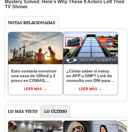
NOTAS RELACIONADAS
Esto costaría construir
¿Cómo saber si estoy
una casa de 100m2 y 2
en AFP u ONP? Link de
pisos en COMAS,
consulta con DNI para
CARABAYLLO y otros
ver en qué fondo de
LEER MÁS
LEER MÁS
distritos de LIMA
pensiones estás
NORTE
LO MÁS VISTO
LO ÚLTIMO