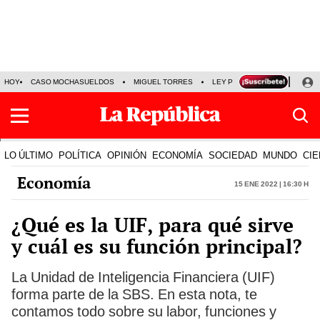
HOY
CASO MOCHASUELDOS
MIGUEL TORRES
LEY PULPÍN
PRECIO DEL
LO ÚLTIMO
POLÍTICA
OPINIÓN
ECONOMÍA
SOCIEDAD
MUNDO
CIE
Economía
15 Ene 2022 | 16:30 h
¿Qué es la UIF, para qué sirve
y cuál es su función principal?
La Unidad de Inteligencia Financiera (UIF)
forma parte de la SBS. En esta nota, te
contamos todo sobre su labor, funciones y