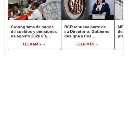
Cronograma de pagos
BCR renueva parte de
MEF c
de sueldos y pensiones
su Directorio: Gobierno
de la
de agosto 2026 vía
designa a tres
presi
Banco de la Nación:
representantes del
Fisca
LEER MÁS
LEER MÁS
conoce las fechas de
Ejecutivo
depósito