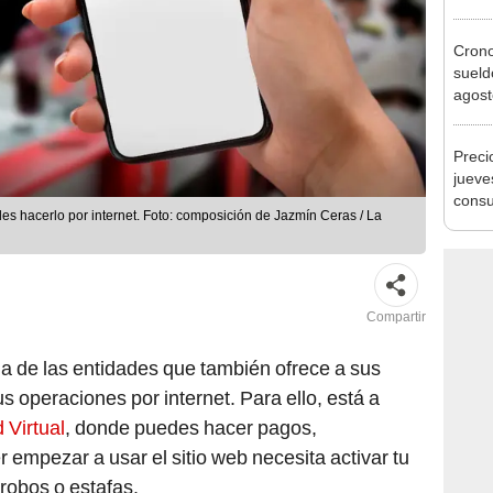
vivie
regla
Cron
sueld
agost
Nació
depós
Preci
jueve
consu
edes hacerlo por internet. Foto: composición de Jazmín Ceras / La
banco
plata
Compartir
a de las entidades que también ofrece a sus
us operaciones por internet. Para ello, está a
 Virtual
, donde puedes hacer pagos,
r empezar a usar el sitio web necesita activar tu
 robos o estafas.