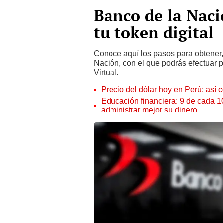
Banco de la Naci
tu token digital
Conoce aquí los pasos para obtener, a
Nación, con el que podrás efectuar 
Virtual.
Precio del dólar hoy en Perú: así c
Educación financiera: 9 de cada 
administrar mejor su dinero