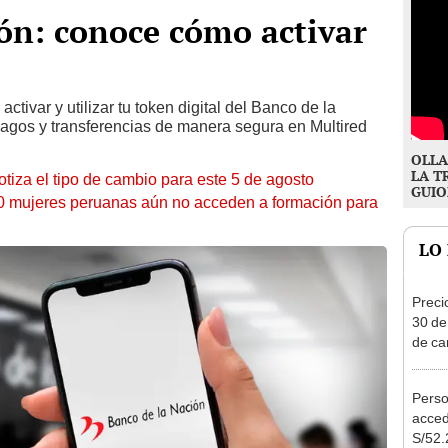
ón: conoce cómo activar
ctivar y utilizar tu token digital del Banco de la
pagos y transferencias de manera segura en Multired
OLLA
LA T
otiza el tipo de cambio para este 5 de agosto
GUIO
10 mujeres peruanas aún no acceden a formación para
LO
Preci
30 de
de ca
canal
Perso
acced
S/52.