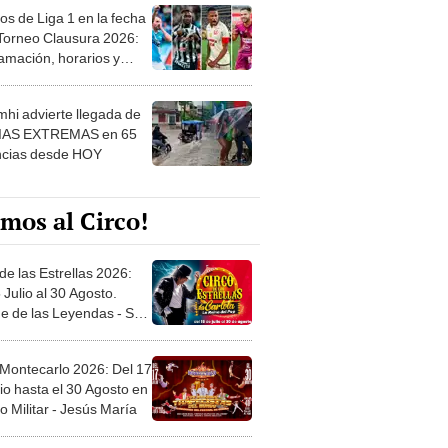
os de Liga 1 en la fecha
 Torneo Clausura 2026:
amación, horarios y
 ver
hi advierte llegada de
IAS EXTREMAS en 65
ncias desde HOY
mos al Circo!
de las Estrellas 2026:
 Julio al 30 Agosto.
e de las Leyendas - San
l
 Montecarlo 2026: Del 17
io hasta el 30 Agosto en
o Militar - Jesús María