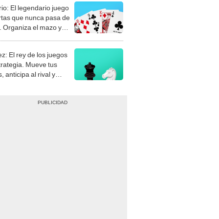
rio: El legendario juego
rtas que nunca pasa de
 Organiza el mazo y
stra tu habilidad.
z: El rey de los juegos
trategia. Mueve tus
, anticipa al rival y
gue el jaque mate.