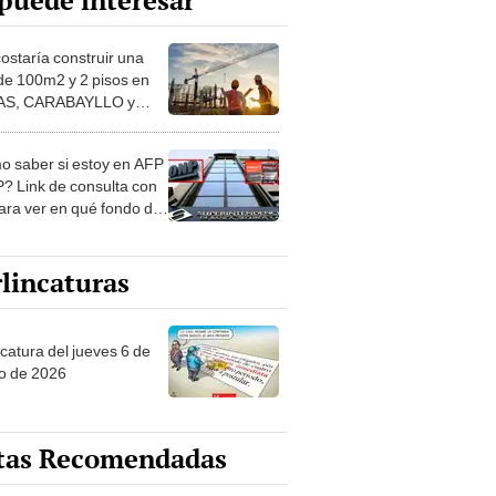
puede interesar
costaría construir una
de 100m2 y 2 pisos en
S, CARABAYLLO y
distritos de LIMA
TE
 saber si estoy en AFP
? Link de consulta con
ara ver en qué fondo de
ones estás
lincaturas
ncatura del jueves 6 de
o de 2026
tas Recomendadas