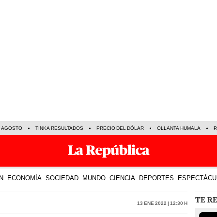
E AGOSTO
TINKA RESULTADOS
PRECIO DEL DÓLAR
OLLANTA HUMALA
P
N
ECONOMÍA
SOCIEDAD
MUNDO
CIENCIA
DEPORTES
ESPECTÁCU
TE R
13 Ene 2022 | 12:30 h