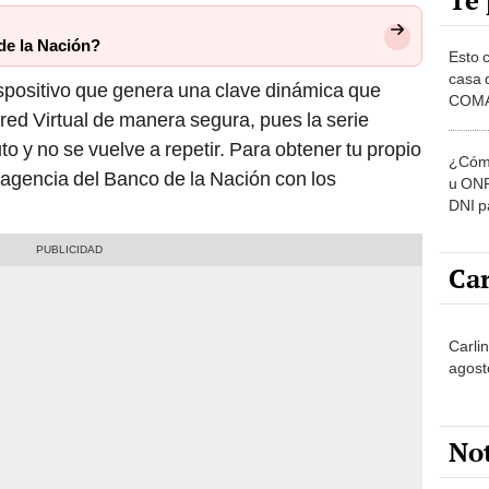
Te 
de la Nación?
Esto 
casa 
spositivo que genera una clave dinámica que
COMA
red Virtual de manera segura, pues la serie
otros 
NOR
o y no se vuelve a repetir. Para obtener tu propio
¿Cómo
 agencia del Banco de la Nación con los
u ONP
DNI p
pensi
Car
Carli
agost
No