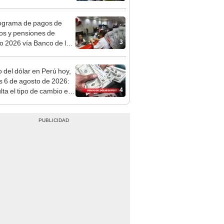
nda tras nuevo
mento
ograma de pagos de
os y pensiones de
3
o 2026 vía Banco de la
n: conoce las fechas de
ito
o del dólar en Perú hoy,
s 6 de agosto de 2026:
4
lta el tipo de cambio en
s, casas de cambio y
formas digitales