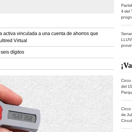
Partid
4 del
progr
dónde
sa activa vinculada a una cuenta de ahorros que
Senam
LLUV
ltired Virtual
provi
seis dígitos
¡Va
Circo 
del 15
Parqu
Migue
Circo
de Jul
Círcul