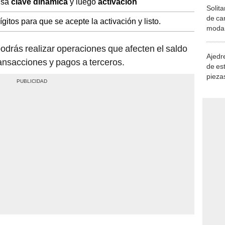
ulsa
clave dinámica
y luego
activación
Solita
de ca
ígitos para que se acepte la activación y listo.
moda.
demue
 podrás realizar operaciones que afecten el saldo
Ajedre
ansacciones y pagos a terceros.
de es
piezas
consi