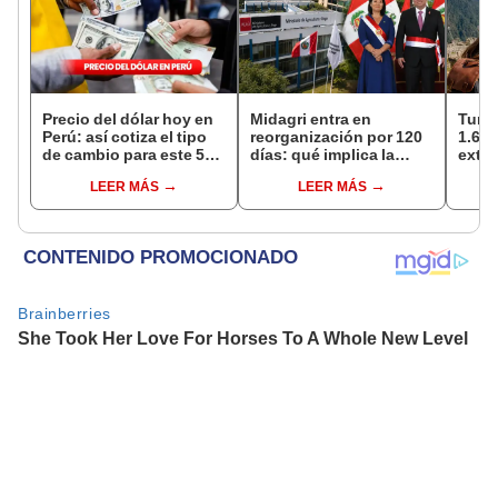
Precio del dólar hoy en
Midagri entra en
Turis
Perú: así cotiza el tipo
reorganización por 120
1.62 
de cambio para este 5
días: qué implica la
extra
de agosto
medida y qué cambios
país 
LEER MÁS
LEER MÁS
podrían venir
seme