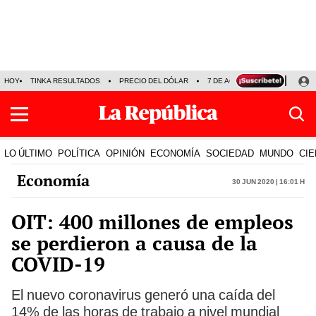
HOY
TINKA RESULTADOS
PRECIO DEL DÓLAR
7 DE AGOSTO
OLLANTA H
LO ÚLTIMO
POLÍTICA
OPINIÓN
ECONOMÍA
SOCIEDAD
MUNDO
CIE
Economía
30 Jun 2020 | 16:01 h
OIT: 400 millones de empleos
se perdieron a causa de la
COVID-19
El nuevo coronavirus generó una caída del
14% de las horas de trabajo a nivel mundial