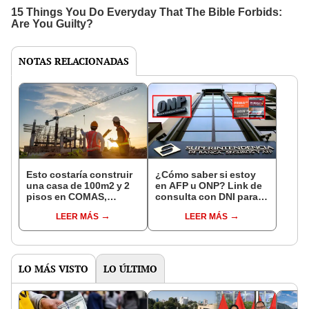
NOTAS RELACIONADAS
Esto costaría construir
¿Cómo saber si estoy
una casa de 100m2 y 2
en AFP u ONP? Link de
pisos en COMAS,
consulta con DNI para
CARABAYLLO y otros
ver en qué fondo de
LEER MÁS
LEER MÁS
distritos de LIMA
pensiones estás
NORTE
LO MÁS VISTO
LO ÚLTIMO