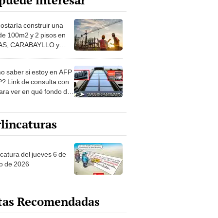
puede interesar
costaría construir una
de 100m2 y 2 pisos en
S, CARABAYLLO y
distritos de LIMA
TE
 saber si estoy en AFP
? Link de consulta con
ara ver en qué fondo de
ones estás
lincaturas
ncatura del jueves 6 de
o de 2026
tas Recomendadas