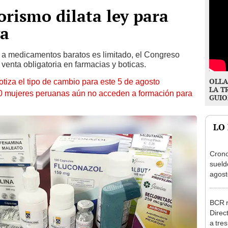
orismo dilata ley para
va
 a medicamentos baratos es limitado, el Congreso
venta obligatoria en farmacias y boticas.
OLLA
otiza el tipo de cambio para este 5 de agosto
LA T
10 mujeres peruanas aún no acceden a formación para
GUIO
LO
Cron
sueld
agost
Nació
depós
BCR r
Direc
a tre