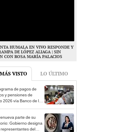
NTA HUMALA EN VIVO RESPONDE Y
RAMPA DE LÓPEZ ALIAGA | SIN
N CON ROSA MARÍA PALACIOS
 MÁS VISTO
LO ÚLTIMO
ograma de pagos de
os y pensiones de
1
o 2026 vía Banco de la
n: conoce las fechas de
ito
enueva parte de su
torio: Gobierno designa
2
s representantes del