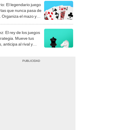
rio: El legendario juego
rtas que nunca pasa de
 Organiza el mazo y
stra tu habilidad.
z: El rey de los juegos
trategia. Mueve tus
, anticipa al rival y
gue el jaque mate.