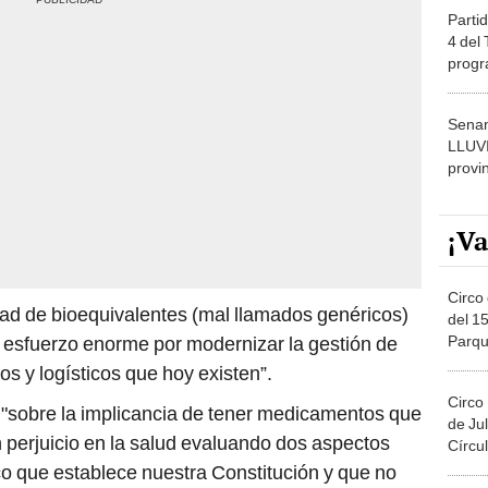
Partid
4 del
progr
dónde
Senam
LLUV
provi
¡Va
Circo 
dad de bioequivalentes (mal llamados genéricos)
del 15
Parqu
 esfuerzo enorme por modernizar la gestión de
Migue
 y logísticos que hoy existen”.
Circo
 "sobre la implicancia de tener medicamentos que
de Jul
 perjuicio en la salud evaluando dos aspectos
Círcul
o que establece nuestra Constitución y que no