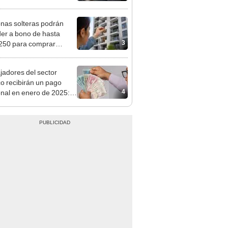
tivo
nas solteras podrán
er a bono de hasta
3
250 para comprar
nda tras nuevo
mento
jadores del sector
co recibirán un pago
4
onal en enero de 2025:
ye a varios regímenes