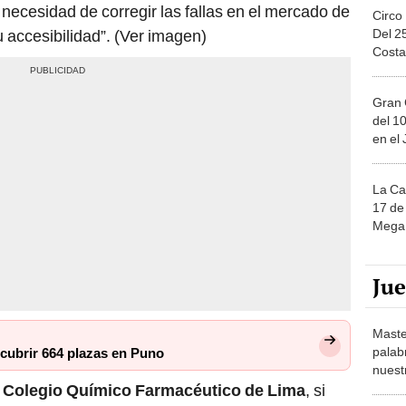
a necesidad de corregir las fallas en el mercado de
Circo
Del 2
 accesibilidad”. (Ver imagen)
Costa
Gran 
del 10
en el
La Ca
17 de 
Mega 
Ju
Maste
palab
cubrir 664 plazas en Puno
nuest
l
Colegio Químico Farmacéutico de Lima
, si