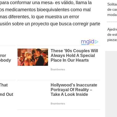
-para conformar una mesa- es válido, llama la
Solita
 “los medicamentos bioequivalentes como mal
de ca
moda.
as diferentes, lo que muestra un error
demue
cusión sobre un proyecto que busca corregir parte
Ajedre
de es
piezas
consi