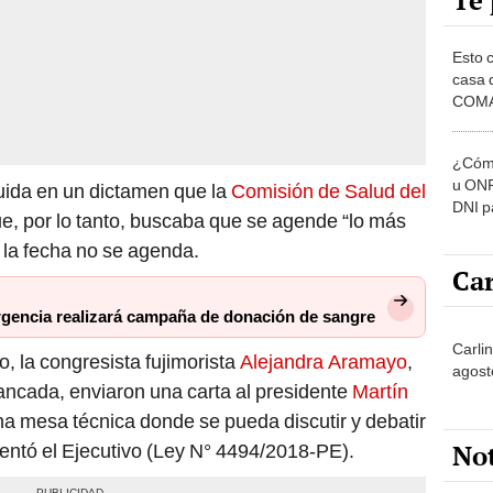
Te 
Esto 
casa 
COMA
otros 
NOR
¿Cómo
u ONP
luida en un dictamen que la
Comisión de Salud del
DNI p
e, por lo tanto, buscaba que se agende “lo más
pensi
A la fecha no se agenda.
Car
ergencia realizará campaña de donación de sangre
Carli
o, la congresista fujimorista
Alejandra Aramayo
,
agost
ancada, enviaron una carta al presidente
Martín
a mesa técnica donde se pueda discutir y debatir
No
sentó el Ejecutivo (Ley N° 4494/2018-PE).