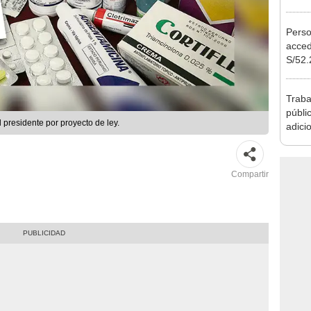
Ejecu
Perso
acced
S/52.
vivie
regla
Traba
públi
 presidente por proyecto de ley.
adici
inclu
CAS
Compartir