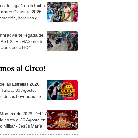
os de Liga 1 en la fecha
 Torneo Clausura 2026:
amación, horarios y
 ver
hi advierte llegada de
IAS EXTREMAS en 65
ncias desde HOY
mos al Circo!
de las Estrellas 2026:
 Julio al 30 Agosto.
e de las Leyendas - San
l
 Montecarlo 2026: Del 17
io hasta el 30 Agosto en
o Militar - Jesús María