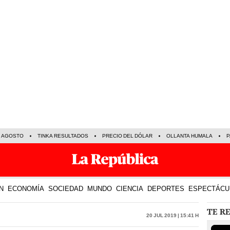
E AGOSTO
TINKA RESULTADOS
PRECIO DEL DÓLAR
OLLANTA HUMALA
P
N
ECONOMÍA
SOCIEDAD
MUNDO
CIENCIA
DEPORTES
ESPECTÁCU
TE R
20 Jul 2019 | 15:41 h